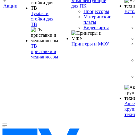
Комплектующие
Акции
для ПК
Процессоры
Встр
Тумбы и
Материнские
стойки для
платы
ТВ
Видеокарты
Принтеры и МФУ
ТВ
приставки и
медиаплееры
Аксе
круп
техн