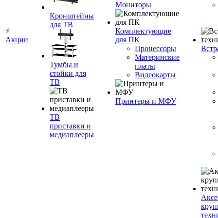
Мониторы
Кронштейны
для ТВ
Комплектующие
Акции
для ПК
Процессоры
Встр
Материнские
Тумбы и
платы
стойки для
Видеокарты
ТВ
Принтеры и МФУ
ТВ
приставки и
медиаплееры
Аксе
круп
техн