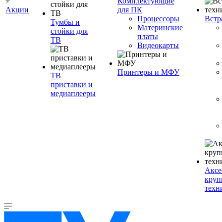
Комплектующие
Акции
для ПК
Процессоры
Встр
Тумбы и
Материнские
стойки для
платы
ТВ
Видеокарты
Принтеры и МФУ
ТВ
приставки и
медиаплееры
Аксе
круп
техн