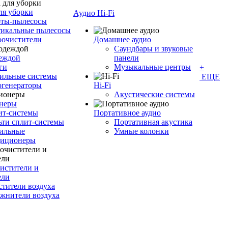
ля уборки
Аудио Hi-Fi
оты-пылесосы
тикальные пылесосы
оочистители
Домашнее аудио
Саундбары и звуковые
деждой
панели
ги
Музыкальные центры
+
ильные системы
ЕЩЕ
огенераторы
Hi-Fi
Акустические системы
неры
ит-системы
Портативное аудио
ти сплит-системы
Портативная акустика
ильные
Умные колонки
диционеры
истители и
ели
тители воздуха
жнители воздуха