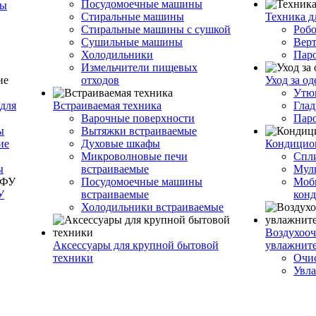
Посудомоечные машины
ры
Стиральные машины
Техника д
Стиральные машины с сушкой
Роб
Сушильные машины
Вер
Холодильники
Пар
Измельчители пищевых
отходов
Уход за о
Утю
для
Встраиваемая техника
Глад
Варочные поверхности
Пар
ы
Вытяжки встраиваемые
ие
Духовые шкафы
Кондицио
Микроволновые печи
Спл
ы
встраиваемые
Муль
Посудомоечные машины
Моб
У
встраиваемые
кон
Холодильники встраиваемые
Воздухооч
Аксессуары для крупной бытовой
увлажнит
техники
Очис
Увла