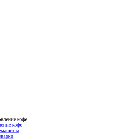
ение кофе
емашины
еварки