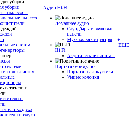
ля уборки
Аудио Hi-Fi
оты-пылесосы
тикальные пылесосы
оочистители
Домашнее аудио
Саундбары и звуковые
деждой
панели
ги
Музыкальные центры
+
ильные системы
ЕЩЕ
огенераторы
Hi-Fi
Акустические системы
неры
ит-системы
Портативное аудио
ти сплит-системы
Портативная акустика
ильные
Умные колонки
диционеры
истители и
ели
тители воздуха
жнители воздуха