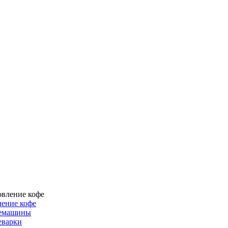
ение кофе
емашины
еварки