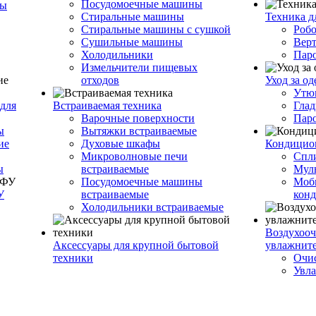
Посудомоечные машины
ры
Стиральные машины
Техника д
Стиральные машины с сушкой
Роб
Сушильные машины
Вер
Холодильники
Пар
Измельчители пищевых
отходов
Уход за о
Утю
для
Встраиваемая техника
Глад
Варочные поверхности
Пар
ы
Вытяжки встраиваемые
ие
Духовые шкафы
Кондицио
Микроволновые печи
Спл
ы
встраиваемые
Муль
Посудомоечные машины
Моб
У
встраиваемые
кон
Холодильники встраиваемые
Воздухооч
Аксессуары для крупной бытовой
увлажнит
техники
Очис
Увла