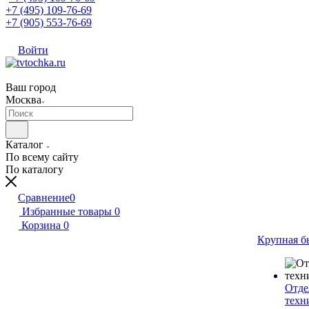
+7 (495) 109-76-69
+7 (905) 553-76-69
Войти
Ваш город
Москва
Каталог
По всему сайту
По каталогу
Сравнение
0
Избранные товары
0
Корзина
0
Крупная б
Отде
техн