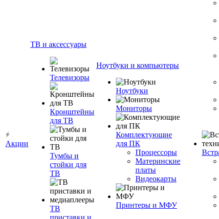
ТВ и аксессуары
Ноутбуки и компьютеры
Телевизоры
Ноутбуки
Мониторы
Кронштейны
для ТВ
Комплектующие
Акции
для ПК
Процессоры
Встр
Тумбы и
Материнские
стойки для
платы
ТВ
Видеокарты
Принтеры и МФУ
ТВ
приставки и