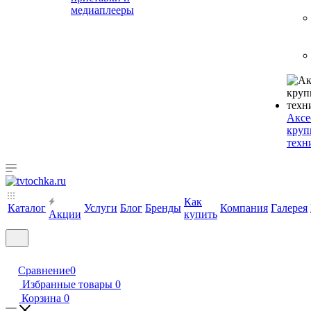
медиаплееры
Аксе
круп
техн
Как
Каталог
Услуги
Блог
Бренды
Компания
Галерея
Акции
купить
Сравнение
0
Избранные товары
0
Корзина
0