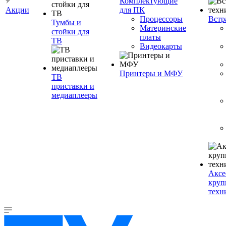
Комплектующие
Акции
для ПК
Процессоры
Встр
Тумбы и
Материнские
стойки для
платы
ТВ
Видеокарты
Принтеры и МФУ
ТВ
приставки и
медиаплееры
Аксе
круп
техн