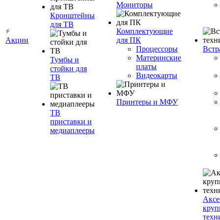
Мониторы
Кронштейны
для ТВ
Комплектующие
Акции
для ПК
Процессоры
Встр
Материнские
Тумбы и
платы
стойки для
Видеокарты
ТВ
Принтеры и МФУ
ТВ
приставки и
медиаплееры
Аксе
круп
техн