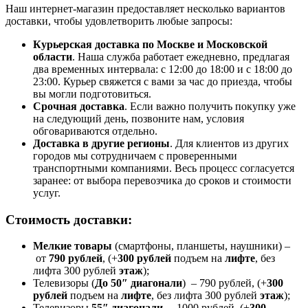
Наш интернет-магазин предоставляет несколько вариантов
доставки, чтобы удовлетворить любые запросы:
Курьерская доставка по Москве и Московской
области
. Наша служба работает ежедневно, предлагая
два временных интервала: с 12:00 до 18:00 и с 18:00 до
23:00. Курьер свяжется с вами за час до приезда, чтобы
вы могли подготовиться.
Срочная доставка
. Если важно получить покупку уже
на следующий день, позвоните нам, условия
обговариваются отдельно.
Доставка в другие регионы
. Для клиентов из других
городов мы сотрудничаем с проверенными
транспортными компаниями. Весь процесс согласуется
заранее: от выбора перевозчика до сроков и стоимости
услуг.
Стоимость доставки:
Мелкие товары
(смартфоны, планшеты, наушники) –
от
790 рублей
, (+
300 рублей
подъем на
лифте
, без
лифта 300 рублей
этаж
);
Телевизоры (
До 50″ диагонали
) – 790 рублей, (+
300
рублей
подъем на
лифте
, без лифта 300 рублей
этаж
);
Телевизоры
55″ диагонали
– 1000 рублей, (+
300