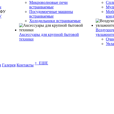
Микроволновые печи
Спл
ы
встраиваемые
Муль
Посудомоечные машины
Моб
У
встраиваемые
кон
Холодильники встраиваемые
Воздухооч
Аксессуары для крупной бытовой
увлажнит
техники
Очис
Увла
+ ЕЩЕ
я
Галерея
Контакты