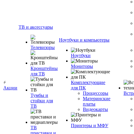
ТВ и аксессуары
Ноутбуки и компьютеры
Телевизоры
Ноутбуки
Мониторы
Кронштейны
для ТВ
Комплектующие
Акции
для ПК
Процессоры
Встр
Тумбы и
Материнские
стойки для
платы
ТВ
Видеокарты
Принтеры и МФУ
ТВ
приставки и