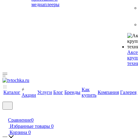
медиаплееры
Аксе
круп
техн
Как
Каталог
Услуги
Блог
Бренды
Компания
Галерея
Акции
купить
Сравнение
0
Избранные товары
0
Корзина
0