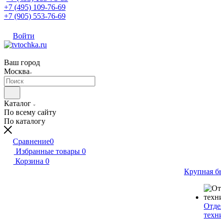
+7 (495) 109-76-69
+7 (905) 553-76-69
Войти
Ваш город
Москва
Каталог
По всему сайту
По каталогу
Сравнение
0
Избранные товары
0
Корзина
0
Крупная б
Отде
техн