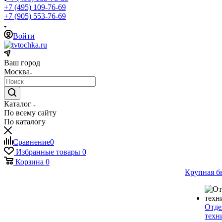
+7 (495) 109-76-69
+7 (905) 553-76-69
Войти
Ваш город
Москва
Каталог
По всему сайту
По каталогу
Сравнение
0
Избранные товары
0
Корзина
0
Крупная б
Отде
техн