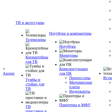
ТВ и аксессуары
Ноутбуки и компьютеры
Телевизоры
Ноутбуки
Мониторы
Кронштейны
для ТВ
Комплектующие
Акции
для ПК
Процессоры
Встр
Тумбы и
Материнские
стойки для
платы
ТВ
Видеокарты
Принтеры и МФУ
ТВ
приставки и