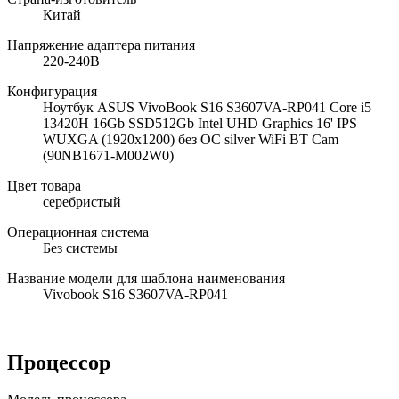
Китай
Напряжение адаптера питания
220-240В
Конфигурация
Ноутбук ASUS VivoBook S16 S3607VA-RP041 Core i5
13420H 16Gb SSD512Gb Intel UHD Graphics 16' IPS
WUXGA (1920x1200) без ОС silver WiFi BT Cam
(90NB1671-M002W0)
Цвет товара
серебристый
Операционная система
Без системы
Название модели для шаблона наименования
Vivobook S16 S3607VA-RP041
Процессор