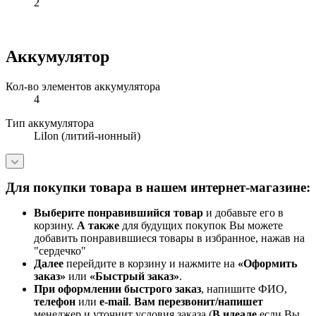
2
Аккумулятор
Кол-во элементов аккумулятора
4
Тип аккумулятора
LiIon (литий-ионный)
Для покупки товара в нашем интернет-магазине:
Выберите понравившийся товар
и добавьте его в
корзину.
А также
для будущих покупок Вы можете
добавить понравившиеся товары в избранное, нажав на
"сердечко"
Далее
перейдите в корзину и нажмите на
«Оформить
заказ»
или
«Быстрый заказ»
.
При оформлении быстрого заказ
, напишите ФИО,
телефон
или
e-mail
.
Вам перезвонит/напишет
менеджер и уточнит условия заказа (
В идеале
если Вы