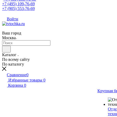
+7 (495) 109-76-69
+7 (905) 553-76-69
Войти
Ваш город
Москва
Каталог
По всему сайту
По каталогу
Сравнение
0
Избранные товары
0
Корзина
0
Крупная б
Отде
техн