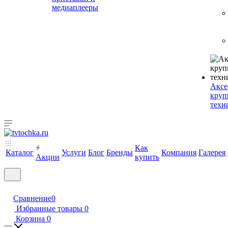
медиаплееры
Аксе
круп
техн
Как
Каталог
Услуги
Блог
Бренды
Компания
Галерея
Акции
купить
Сравнение
0
Избранные товары
0
Корзина
0