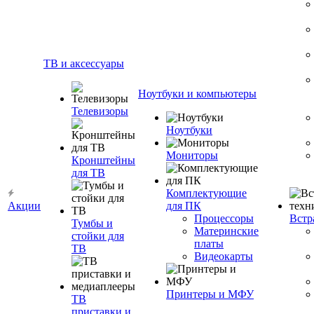
ТВ и аксессуары
Ноутбуки и компьютеры
Телевизоры
Ноутбуки
Мониторы
Кронштейны
для ТВ
Комплектующие
Акции
для ПК
Процессоры
Встр
Тумбы и
Материнские
стойки для
платы
ТВ
Видеокарты
Принтеры и МФУ
ТВ
приставки и