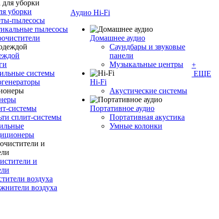
ля уборки
Аудио Hi-Fi
оты-пылесосы
тикальные пылесосы
оочистители
Домашнее аудио
Саундбары и звуковые
деждой
панели
ги
Музыкальные центры
+
ильные системы
ЕЩЕ
огенераторы
Hi-Fi
Акустические системы
неры
ит-системы
Портативное аудио
ти сплит-системы
Портативная акустика
ильные
Умные колонки
диционеры
истители и
ели
тители воздуха
жнители воздуха