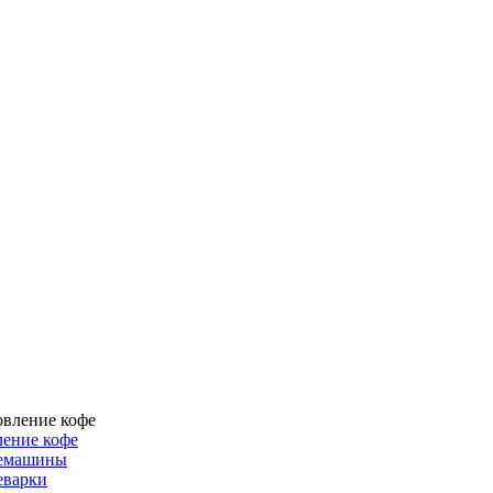
ение кофе
емашины
еварки