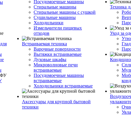
Посудомоечные машины
ры
Стиральные машины
Техника д
Стиральные машины с сушкой
Роб
Сушильные машины
Вер
Холодильники
Пар
Измельчители пищевых
отходов
Уход за о
Утю
для
Встраиваемая техника
Глад
Варочные поверхности
Пар
ы
Вытяжки встраиваемые
ие
Духовые шкафы
Кондицио
Микроволновые печи
Спл
ы
встраиваемые
Муль
Посудомоечные машины
Моб
У
встраиваемые
кон
Холодильники встраиваемые
Воздухооч
Аксессуары для крупной бытовой
увлажнит
техники
Очис
Увла