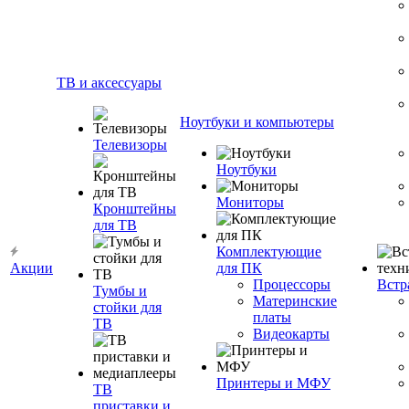
ТВ и аксессуары
Ноутбуки и компьютеры
Телевизоры
Ноутбуки
Мониторы
Кронштейны
для ТВ
Комплектующие
Акции
для ПК
Процессоры
Встр
Тумбы и
Материнские
стойки для
платы
ТВ
Видеокарты
Принтеры и МФУ
ТВ
приставки и