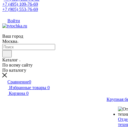
+7 (495) 109-76-69
+7 (905) 553-76-69
Войти
Ваш город
Москва
Каталог
По всему сайту
По каталогу
Сравнение
0
Избранные товары
0
Корзина
0
Крупная б
Отде
техн