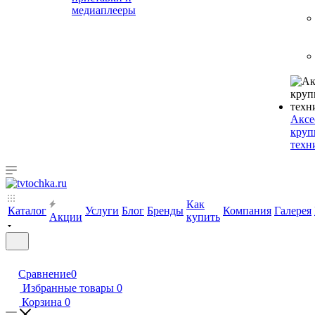
медиаплееры
Аксе
круп
техн
Как
Каталог
Услуги
Блог
Бренды
Компания
Галерея
Акции
купить
Сравнение
0
Избранные товары
0
Корзина
0