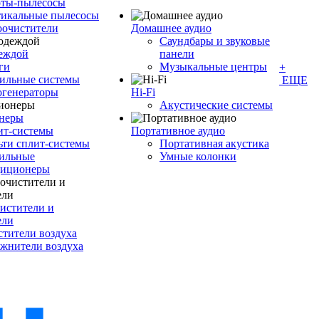
оты-пылесосы
тикальные пылесосы
оочистители
Домашнее аудио
Саундбары и звуковые
деждой
панели
ги
Музыкальные центры
+
ильные системы
ЕЩЕ
огенераторы
Hi-Fi
Акустические системы
неры
ит-системы
Портативное аудио
ти сплит-системы
Портативная акустика
ильные
Умные колонки
диционеры
истители и
ели
тители воздуха
жнители воздуха