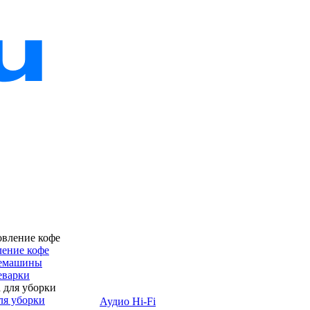
ение кофе
емашины
еварки
ля уборки
Аудио Hi-Fi