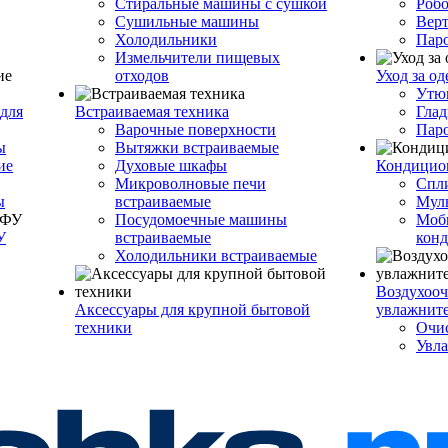
Стиральные машины с сушкой
Роб
Сушильные машины
Вер
Холодильники
Пар
Измельчители пищевых
отходов
Уход за о
Утю
для
Встраиваемая техника
Глад
Варочные поверхности
Пар
ы
Вытяжки встраиваемые
ие
Духовые шкафы
Кондицио
Микроволновые печи
Спл
ы
встраиваемые
Муль
Посудомоечные машины
Моб
У
встраиваемые
кон
Холодильники встраиваемые
Воздухооч
Аксессуары для крупной бытовой
увлажнит
техники
Очис
Увла