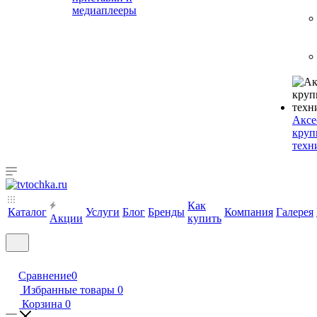
медиаплееры
Аксе
круп
техн
Как
Каталог
Услуги
Блог
Бренды
Компания
Галерея
Акции
купить
Сравнение
0
Избранные товары
0
Корзина
0