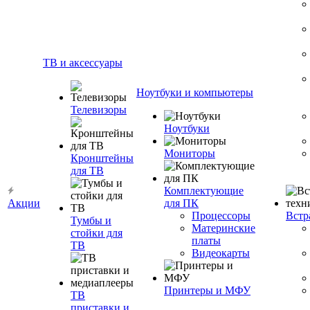
ТВ и аксессуары
Ноутбуки и компьютеры
Телевизоры
Ноутбуки
Мониторы
Кронштейны
для ТВ
Комплектующие
Акции
для ПК
Процессоры
Встр
Тумбы и
Материнские
стойки для
платы
ТВ
Видеокарты
Принтеры и МФУ
ТВ
приставки и