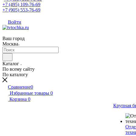
+7 (495) 109-76-69
+7 (905) 553-76-69
Войти
Ваш город
Москва
Каталог
По всему сайту
По каталогу
Сравнение
0
Избранные товары
0
Корзина
0
Крупная б
Отде
техн