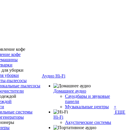
ение кофе
емашины
еварки
ля уборки
Аудио Hi-Fi
оты-пылесосы
тикальные пылесосы
оочистители
Домашнее аудио
Саундбары и звуковые
деждой
панели
ги
Музыкальные центры
+
ильные системы
ЕЩЕ
огенераторы
Hi-Fi
Акустические системы
неры