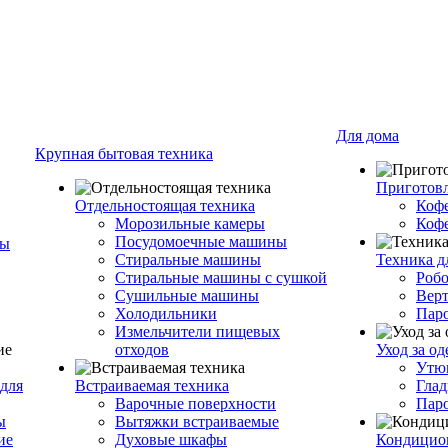
Для дома
Крупная бытовая техника
Приготовл
Отдельностоящая техника
Коф
Морозильные камеры
Коф
Посудомоечные машины
ры
Стиральные машины
Техника д
Стиральные машины с сушкой
Роб
Сушильные машины
Вер
Холодильники
Пар
Измельчители пищевых
отходов
Уход за о
Утю
для
Встраиваемая техника
Глад
Варочные поверхности
Пар
ы
Вытяжки встраиваемые
ие
Духовые шкафы
Кондицио