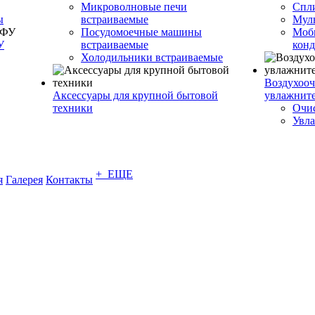
Микроволновые печи
Спл
ы
встраиваемые
Муль
Посудомоечные машины
Моб
У
встраиваемые
кон
Холодильники встраиваемые
Воздухооч
Аксессуары для крупной бытовой
увлажнит
техники
Очис
Увла
+ ЕЩЕ
я
Галерея
Контакты