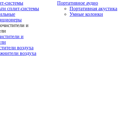
ит-системы
Портативное аудио
ти сплит-системы
Портативная акустика
ильные
Умные колонки
диционеры
истители и
ели
тители воздуха
жнители воздуха