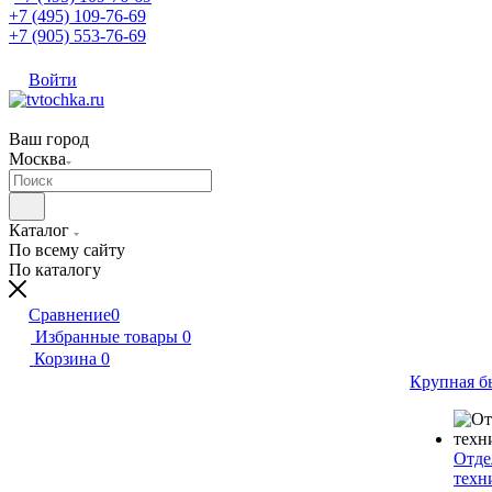
+7 (495) 109-76-69
+7 (905) 553-76-69
Войти
Ваш город
Москва
Каталог
По всему сайту
По каталогу
Сравнение
0
Избранные товары
0
Корзина
0
Крупная б
Отде
техн