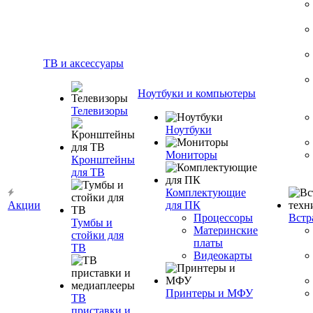
ТВ и аксессуары
Ноутбуки и компьютеры
Телевизоры
Ноутбуки
Мониторы
Кронштейны
для ТВ
Комплектующие
Акции
для ПК
Процессоры
Встр
Тумбы и
Материнские
стойки для
платы
ТВ
Видеокарты
Принтеры и МФУ
ТВ
приставки и