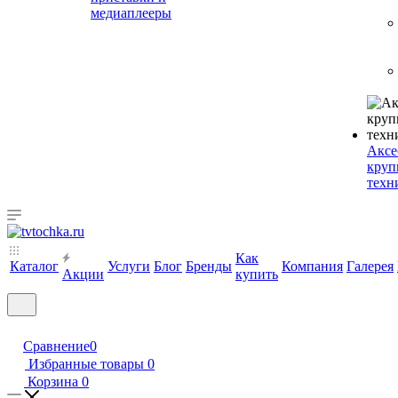
медиаплееры
Аксе
круп
техн
Как
Каталог
Услуги
Блог
Бренды
Компания
Галерея
Акции
купить
Сравнение
0
Избранные товары
0
Корзина
0