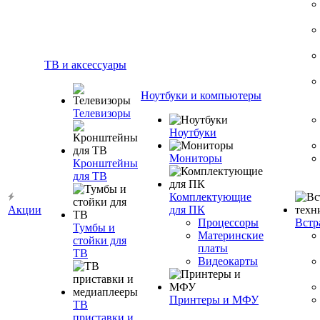
ТВ и аксессуары
Ноутбуки и компьютеры
Телевизоры
Ноутбуки
Мониторы
Кронштейны
для ТВ
Комплектующие
Акции
для ПК
Процессоры
Встр
Тумбы и
Материнские
стойки для
платы
ТВ
Видеокарты
Принтеры и МФУ
ТВ
приставки и