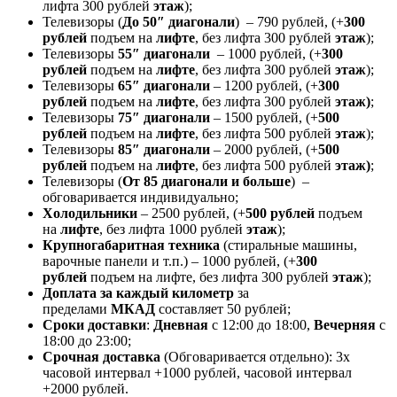
лифта 300 рублей
этаж
);
Телевизоры (
До 50″ диагонали
) – 790 рублей, (+
300
рублей
подъем на
лифте
, без лифта 300 рублей
этаж
);
Телевизоры
55″ диагонали
– 1000 рублей, (+
300
рублей
подъем на
лифте
, без лифта 300 рублей
этаж
);
Телевизоры
65″ диагонали
– 1200 рублей, (+
300
рублей
подъем на
лифте
, без лифта 300 рублей
этаж)
;
Телевизоры
75″ диагонали
– 1500 рублей, (+
500
рублей
подъем на
лифте
, без лифта 500 рублей
этаж
);
Телевизоры
85″ диагонали
– 2000 рублей, (+
500
рублей
подъем на
лифте
, без лифта 500 рублей
этаж)
;
Телевизоры (
От 85 диагонали и больше
) –
обговаривается индивидуально;
Холодильники
– 2500 рублей, (+
500 рублей
подъем
на
лифте
, без лифта 1000 рублей
этаж
);
Крупногабаритная техника
(стиральные машины,
варочные панели и т.п.) – 1000 рублей, (+
300
рублей
подъем на лифте, без лифта 300 рублей
этаж
);
Доплата за каждый километр
за
пределами
МКАД
составляет 50 рублей;
Сроки доставки
:
Дневная
с 12:00 до 18:00,
Вечерняя
с
18:00 до 23:00;
Срочная доставк
а
(Обговаривается отдельно): 3х
часовой интервал +1000 рублей, часовой интервал
+2000 рублей.