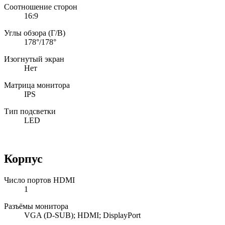
Соотношение сторон
16:9
Углы обзора (Г/В)
178°/178°
Изогнутый экран
Нет
Матрица монитора
IPS
Тип подсветки
LED
Корпус
Число портов HDMI
1
Разъёмы монитора
VGA (D-SUB); HDMI; DisplayPort