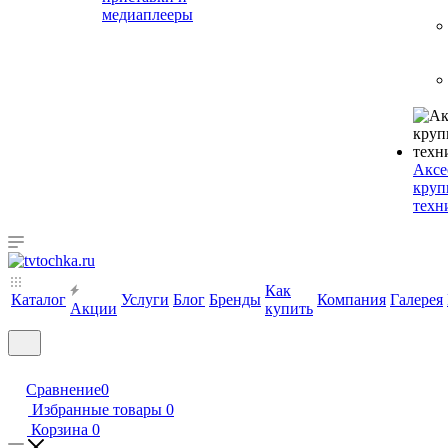
медиаплееры
Аксе
круп
техн
Как
Каталог
Услуги
Блог
Бренды
Компания
Галерея
Акции
купить
Сравнение
0
Избранные товары
0
Корзина
0