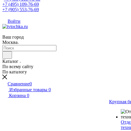
+7 (495) 109-76-69
+7 (905) 553-76-69
Войти
Ваш город
Москва
Каталог
По всему сайту
По каталогу
Сравнение
0
Избранные товары
0
Корзина
0
Крупная б
Отде
техн