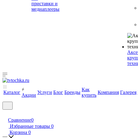
приставки и
медиаплееры
Аксе
круп
техн
Как
Каталог
Услуги
Блог
Бренды
Компания
Галерея
Акции
купить
Сравнение
0
Избранные товары
0
Корзина
0