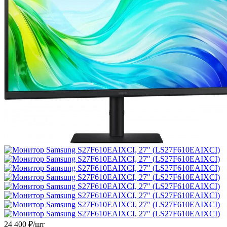
24 400
₽
/шт