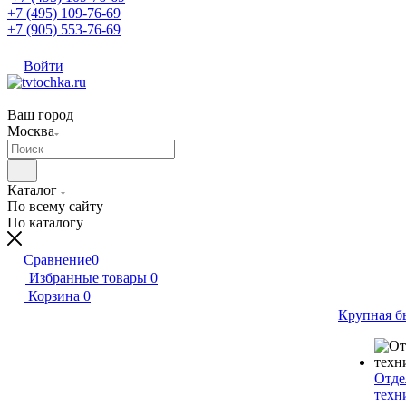
+7 (495) 109-76-69
+7 (905) 553-76-69
Войти
Ваш город
Москва
Каталог
По всему сайту
По каталогу
Сравнение
0
Избранные товары
0
Корзина
0
Крупная б
Отде
техн