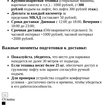
Крупногабаритная техника
(стиральные машины,
варочные панели и т.п.) – 1000 рублей, (+
300
рублей
подъем на лифте, без лифта 300 рублей
этаж
);
Доплата за каждый километр
за
пределами
МКАД
составляет 50 рублей;
Сроки доставки
:
Дневная
с 12:00 до 18:00,
Вечерняя
с
18:00 до 23:00;
Срочная доставк
а
(Обговаривается отдельно): 3х
часовой интервал +1000 рублей, часовой интервал
+2000 рублей.
Важные моменты подготовки к доставке:
Пожалуйста
,
убедитесь
, что место для парковки
находится не далее 30 метров от подъезда.
Если техника весит более 25 кг
, обеспечьте доступ к
грузовому лифту или заранее согласуйте ручной
подъем.
Для проверки
устройства создайте комфортные
условия – достаточно света и времени, чтобы убедиться
в его работоспособности.
Отзывы