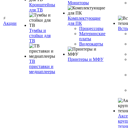
Мониторы
Кронштейны
для ТВ
Комплектующие
Акции
для ПК
Процессоры
Встр
Тумбы и
Материнские
стойки для
платы
ТВ
Видеокарты
Принтеры и МФУ
ТВ
приставки и
медиаплееры
Аксе
круп
техн