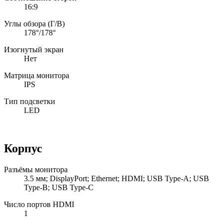
16:9
Углы обзора (Г/В)
178°/178°
Изогнутый экран
Нет
Матрица монитора
IPS
Тип подсветки
LED
Корпус
Разъёмы монитора
3.5 мм; DisplayPort; Ethernet; HDMI; USB Type-A; USB
Type-B; USB Type-C
Число портов HDMI
1