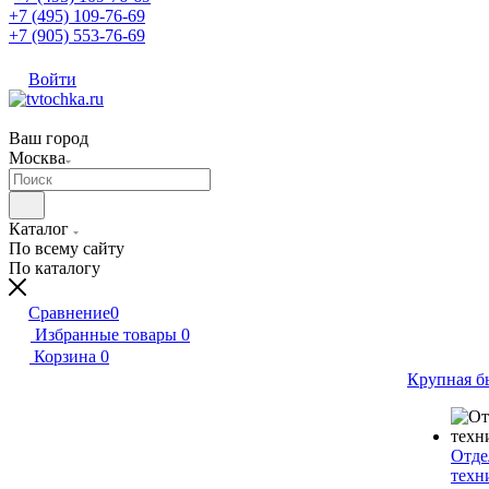
+7 (495) 109-76-69
+7 (905) 553-76-69
Войти
Ваш город
Москва
Каталог
По всему сайту
По каталогу
Сравнение
0
Избранные товары
0
Корзина
0
Крупная б
Отде
техн