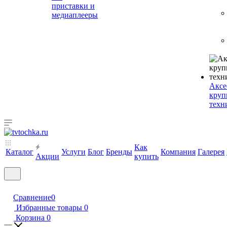
приставки и
медиаплееры
Аксе
круп
техн
Как
Каталог
Услуги
Блог
Бренды
Компания
Галерея
Акции
купить
Сравнение
0
Избранные товары
0
Корзина
0