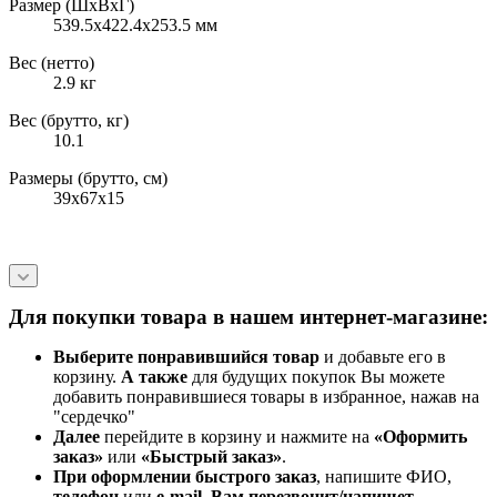
Размер (ШxВxГ)
539.5х422.4х253.5 мм
Вес (нетто)
2.9 кг
Вес (брутто, кг)
10.1
Размеры (брутто, см)
39x67x15
Для покупки товара в нашем интернет-магазине:
Выберите понравившийся товар
и добавьте его в
корзину.
А также
для будущих покупок Вы можете
добавить понравившиеся товары в избранное, нажав на
"сердечко"
Далее
перейдите в корзину и нажмите на
«Оформить
заказ»
или
«Быстрый заказ»
.
При оформлении быстрого заказ
, напишите ФИО,
телефон
или
e-mail
.
Вам перезвонит/напишет