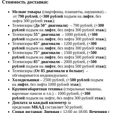
Стоимость доставки:
Мелкие товары
(смартфоны, планшеты, наушники) –
от
790 рублей
, (+
300 рублей
подъем на
лифте
, без
лифта 300 рублей
этаж
);
Телевизоры (
До 50″ диагонали
) – 790 рублей, (+
300
рублей
подъем на
лифте
, без лифта 300 рублей
этаж
);
Телевизоры
55″ диагонали
– 1000 рублей, (+
300
рублей
подъем на
лифте
, без лифта 300 рублей
этаж
);
Телевизоры
65″ диагонали
– 1200 рублей, (+
300
рублей
подъем на
лифте
, без лифта 300 рублей
этаж)
;
Телевизоры
75″ диагонали
– 1500 рублей, (+
500
рублей
подъем на
лифте
, без лифта 500 рублей
этаж
);
Телевизоры
85″ диагонали
– 2000 рублей, (+
500
рублей
подъем на
лифте
, без лифта 500 рублей
этаж)
;
Телевизоры (
От 85 диагонали и больше
) –
обговаривается индивидуально;
Холодильники
– 2500 рублей, (+
500 рублей
подъем
на
лифте
, без лифта 1000 рублей
этаж
);
Крупногабаритная техника
(стиральные машины,
варочные панели и т.п.) – 1000 рублей, (+
300
рублей
подъем на лифте, без лифта 300 рублей
этаж
);
Доплата за каждый километр
за
пределами
МКАД
составляет 50 рублей;
Сроки доставки
:
Дневная
с 12:00 до 18:00,
Вечерняя
с