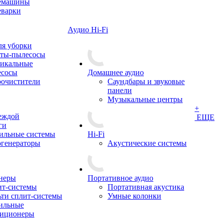
емашины
еварки
Аудио Hi-Fi
ля уборки
оты-пылесосы
икальные
есосы
Домашнее аудио
очистители
Саундбары и звуковые
панели
Музыкальные центры
+
деждой
ЕЩЕ
ги
ильные системы
Hi-Fi
генераторы
Акустические системы
неры
Портативное аудио
т-системы
Портативная акустика
ти сплит-системы
Умные колонки
ильные
диционеры