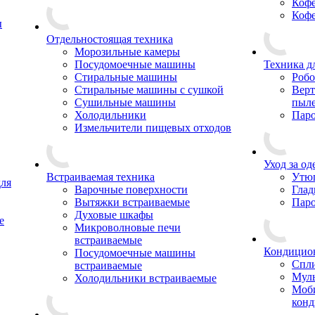
Коф
Коф
ы
Отдельностоящая техника
Морозильные камеры
Посудомоечные машины
Техника д
Стиральные машины
Роб
Стиральные машины с сушкой
Верт
Сушильные машины
пыл
Холодильники
Паро
Измельчители пищевых отходов
Уход за о
Встраиваемая техника
Утю
ля
Варочные поверхности
Глад
Вытяжки встраиваемые
Паро
Духовые шкафы
е
Микроволновые печи
встраиваемые
Кондицио
Посудомоечные машины
Спли
встраиваемые
Муль
Холодильники встраиваемые
Моб
кон