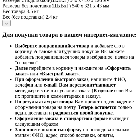
Размеры с подставкой(ШхВхГ) 540 х 416 х 193 мм
Размеры без подставки(ШхВхГ) 540 х 321 х 43 мм
Вес товара 3.5 кг
Вес (без подставки) 2.4 кг
Для покупки товара в нашем интернет-магазине:
Выберите понравившийся товар
и добавьте его в
корзину.
А также
для будущих покупок Вы можете
добавить понравившиеся товары в избранное, нажав на
"сердечко"
Далее
перейдите в корзину и нажмите на
«Оформить
заказ»
или
«Быстрый заказ»
.
При оформлении быстрого заказ
, напишите ФИО,
телефон
или
e-mail
.
Вам перезвонит/напишет
менеджер и уточнит условия заказа (
В идеале
если Вы
их пропишите в комментариях к заказу).
По результатам разговора
Вам придет подтверждение
оформления товара на почту.
Теперь
останется
только
ждать доставки и
радоваться новой покупке
.
Оформление заказа в стандартной
форме
выглядит
следующим образом:
Заполняете полностью форму
по последовательным
этапам: ФИО, адрес, способ доставки, оплаты,