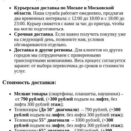
Курьерская доставка по Москве и Московской
области
. Наша служба работает ежедневно, предлагая
два временных интервала: с 12:00 до 18:00 и с 18:00 до
23:00. Курьер свяжется с вами за час до приезда, чтобы
вы могли подготовиться.
Срочная доставка
. Если важно получить покупку уже
на следующий день, позвоните нам, условия
обговариваются отдельно.
Доставка в другие регионы
. Для клиентов из других
городов мы сотрудничаем с проверенными
транспортными компаниями. Весь процесс согласуется
заранее: от выбора перевозчика до сроков и стоимости
услуг.
Стоимость доставки:
Мелкие товары
(смартфоны, планшеты, наушники) –
от
790 рублей
, (+
300 рублей
подъем на
лифте
, без
лифта 300 рублей
этаж
);
Телевизоры (
До 50″ диагонали
) – 790 рублей, (+
300
рублей
подъем на
лифте
, без лифта 300 рублей
этаж
);
Телевизоры
55″ диагонали
– 1000 рублей, (+
300
рублей
подъем на
лифте
, без лифта 300 рублей
этаж
);
Телевизоры
65″ диагонали
– 1200 рублей, (+
300