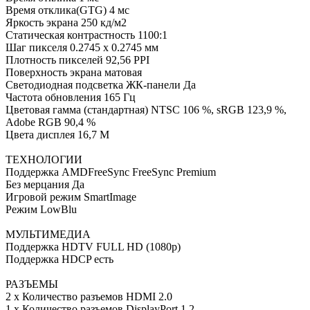
Время отклика(GTG) 4 мс
Яркость экрана 250 кд/м2
Статическая контрастность 1100:1
Шаг пикселя 0.2745 х 0.2745 мм
Плотность пикселей 92,56 PPI
Поверхность экрана матовая
Светодиодная подсветка ЖК-панели Да
Частота обновления 165 Гц
Цветовая гамма (стандартная) NTSC 106 %, sRGB 123,9 %,
Adobe RGB 90,4 %
Цвета дисплея 16,7 M
ТЕХНОЛОГИИ
Поддержка AMDFreeSync FreeSync Premium
Без мерцания Да
Игровой режим SmartImage
Режим LowBlu
МУЛЬТИМЕДИА
Поддержка HDTV FULL HD (1080p)
Поддержка HDCP есть
РАЗЪЕМЫ
2 х Количество разъемов HDMI 2.0
1 х Количество разъемов DisplayPort 1.2