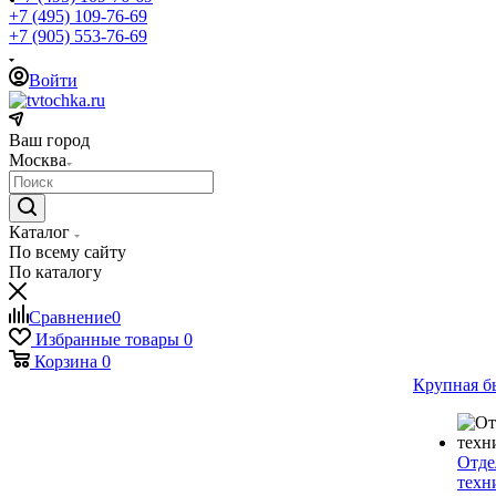
+7 (495) 109-76-69
+7 (905) 553-76-69
Войти
Ваш город
Москва
Каталог
По всему сайту
По каталогу
Сравнение
0
Избранные товары
0
Корзина
0
Крупная б
Отде
техн