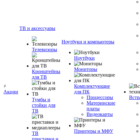
ТВ и аксессуары
Ноутбуки и компьютеры
Телевизоры
Ноутбуки
Мониторы
Кронштейны
для ТВ
Комплектующие
Акции
для ПК
Процессоры
Встр
Тумбы и
Материнские
стойки для
платы
ТВ
Видеокарты
Принтеры и МФУ
ТВ
приставки и