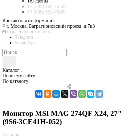
Телефоны
+7 (495) 109-76-69
+7 (905) 553-76-69
Контактная информация
г. Москва, Багратионовский проезд, д.7к3
manager@tvtochka.ru
Telegram
WhatsApp
Каталог
По всему сайту
По каталогу
Монитор MSI MAG 274QF X24, 27"
(9S6-3CE41H-052)
Главная