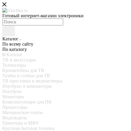
Готовый интернет-магазин электроники
Каталог
По всему сайту
По каталогу
Каталог
ТВ и аксессуары
Телевизоры
Кронштейны для ТВ
Тумбы и стойки для ТВ
ТВ приставки и медиаплееры
Ноутбуки и компьютеры
Ноутбуки
Мониторы
Комплектующие для ПК
Процессоры
Материнские платы
Видеокарты
Принтеры и МФУ
Крупная бытовая техника