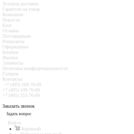
Условия доставки
Гарантия на товар
Компания
Новости
Блог
Отзывы
Поставщикам
Реквизиты
Оформление
Кнопки
Иконки
Элементы
Политика конфиденциальности
Галерея
Контакты
+7 (495) 109-76-69
+7 (495) 109-76-69
+7 (905) 553-76-69
Заказать звонок
Задать вопрос
Войти
Корзина
0