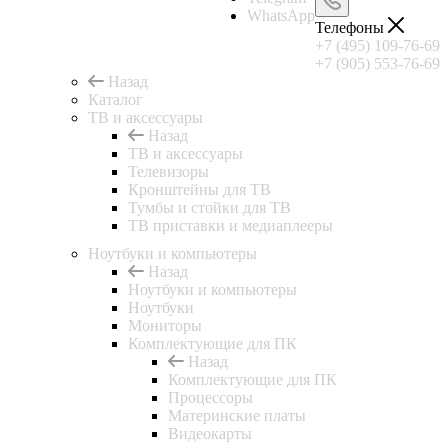
WhatsApp
Телефоны
+7 (495) 109-76-69
+7 (905) 553-76-69
Назад
Каталог
ТВ и аксессуары
Назад
ТВ и аксессуары
Телевизоры
Кронштейны для ТВ
Тумбы и стойки для ТВ
ТВ приставки и медиаплееры
Ноутбуки и компьютеры
Назад
Ноутбуки и компьютеры
Ноутбуки
Мониторы
Комплектующие для ПК
Назад
Комплектующие для ПК
Процессоры
Материнские платы
Видеокарты