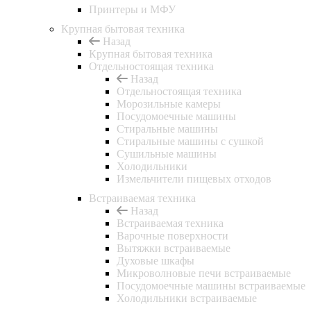
Принтеры и МФУ
Крупная бытовая техника
Назад
Крупная бытовая техника
Отдельностоящая техника
Назад
Отдельностоящая техника
Морозильные камеры
Посудомоечные машины
Стиральные машины
Стиральные машины с сушкой
Сушильные машины
Холодильники
Измельчители пищевых отходов
Встраиваемая техника
Назад
Встраиваемая техника
Варочные поверхности
Вытяжки встраиваемые
Духовые шкафы
Микроволновые печи встраиваемые
Посудомоечные машины встраиваемые
Холодильники встраиваемые