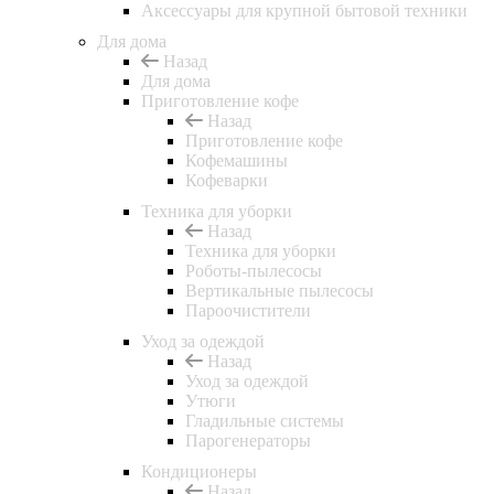
Аксессуары для крупной бытовой техники
Для дома
Назад
Для дома
Приготовление кофе
Назад
Приготовление кофе
Кофемашины
Кофеварки
Техника для уборки
Назад
Техника для уборки
Роботы-пылесосы
Вертикальные пылесосы
Пароочистители
Уход за одеждой
Назад
Уход за одеждой
Утюги
Гладильные системы
Парогенераторы
Кондиционеры
Назад