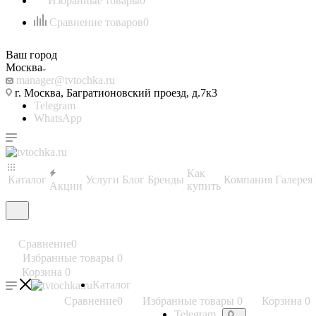
Избранные товары
0
Сравнение товаров
0
Ваш город
Москва
manager@tvtochka.ru
г. Москва, Багратионовский проезд, д.7к3
Telegram
WhatsApp
Как
Каталог
Услуги
Блог
Бренды
Компания
Галерея
Акции
купить
Сравнение
0
Избранные товары
0
Корзина
0
Каталог
Сравнение
0
Избранные товары
0
Корзина
0
Telegram