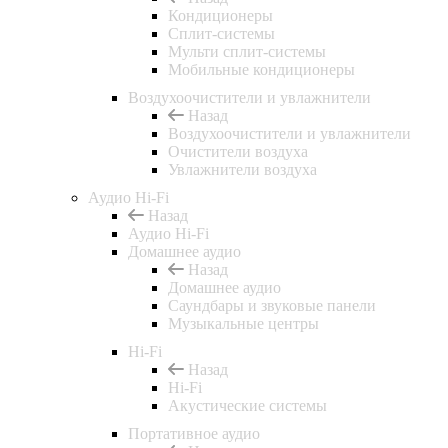
Кондиционеры
Сплит-системы
Мульти сплит-системы
Мобильные кондиционеры
Воздухоочистители и увлажнители
Назад
Воздухоочистители и увлажнители
Очистители воздуха
Увлажнители воздуха
Аудио Hi-Fi
Назад
Аудио Hi-Fi
Домашнее аудио
Назад
Домашнее аудио
Саундбары и звуковые панели
Музыкальные центры
Hi-Fi
Назад
Hi-Fi
Акустические системы
Портативное аудио