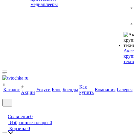
медиаплееры
Аксе
круп
техн
Как
Каталог
Услуги
Блог
Бренды
Компания
Галерея
Акции
купить
Сравнение
0
Избранные товары
0
Корзина
0