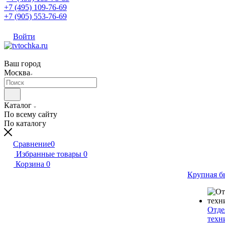
+7 (495) 109-76-69
+7 (905) 553-76-69
Войти
Ваш город
Москва
Каталог
По всему сайту
По каталогу
Сравнение
0
Избранные товары
0
Корзина
0
Крупная б
Отде
техн