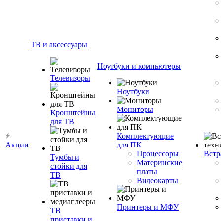
ТВ и аксессуары
Ноутбуки и компьютеры
Телевизоры
Ноутбуки
Мониторы
Кронштейны
для ТВ
Комплектующие
Акции
для ПК
Процессоры
Встр
Тумбы и
Материнские
стойки для
платы
ТВ
Видеокарты
Принтеры и МФУ
ТВ
приставки и