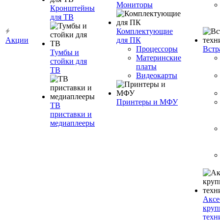
Мониторы
Кронштейны
для ТВ
Комплектующие
Акции
для ПК
Процессоры
Встр
Тумбы и
Материнские
стойки для
платы
ТВ
Видеокарты
Принтеры и МФУ
ТВ
приставки и
медиаплееры
Аксе
круп
техн