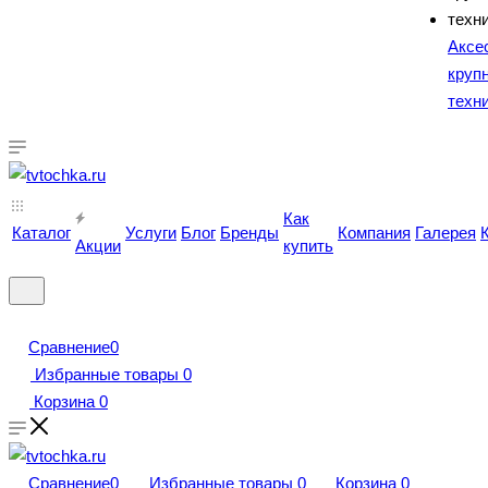
Аксе
круп
техн
Как
Каталог
Услуги
Блог
Бренды
Компания
Галерея
Акции
купить
Сравнение
0
Избранные товары
0
Корзина
0
Сравнение
0
Избранные товары
0
Корзина
0