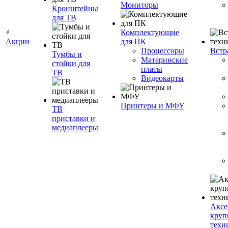
Мониторы
Кронштейны
для ТВ
Комплектующие
Акции
для ПК
Процессоры
Встр
Тумбы и
Материнские
стойки для
платы
ТВ
Видеокарты
Принтеры и МФУ
ТВ
приставки и
медиаплееры
Аксе
круп
техн