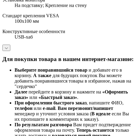
На подставку; Крепление на стену
Стандарт крепления VESA
100x100 мм
Конструктивные особенности
USB-хаб
Для покупки товара в нашем интернет-магазине:
Выберите понравившийся товар
и добавьте его в
корзину.
А также
для будущих покупок Вы можете
добавить понравившиеся товары в избранное, нажав на
"сердечко"
Далее
перейдите в корзину и нажмите на
«Оформить
заказ»
или
«Быстрый заказ»
.
При оформлении быстрого заказ
, напишите ФИО,
телефон
или
e-mail
.
Вам перезвонит/напишет
менеджер и уточнит условия заказа (
В идеале
если Вы
их пропишите в комментариях к заказу).
По результатам разговора
Вам придет подтверждение
оформления товара на почту.
Теперь
останется
только
ждать доставки и
радоваться новой покупке
.