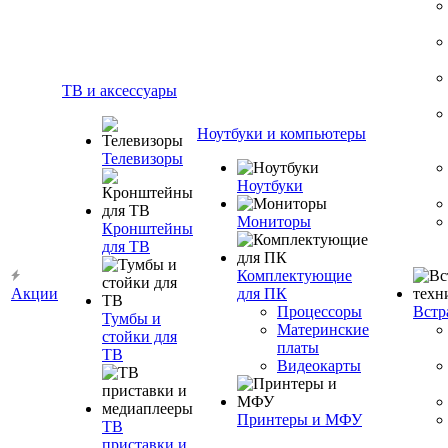
ТВ и аксессуары
Ноутбуки и компьютеры
Телевизоры
Ноутбуки
Мониторы
Кронштейны
для ТВ
Комплектующие
Акции
для ПК
Процессоры
Встр
Тумбы и
Материнские
стойки для
платы
ТВ
Видеокарты
Принтеры и МФУ
ТВ
приставки и