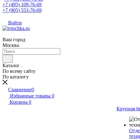
+7 (495) 109-76-69
+7 (905) 553-76-69
Войти
Ваш город
Москва
Каталог
По всему сайту
По каталогу
Сравнение
0
Избранные товары
0
Корзина
0
Крупная б
Отде
техн