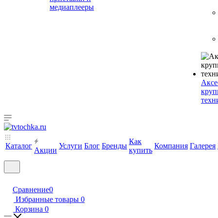
медиаплееры
Аксе
круп
техн
Как
Каталог
Услуги
Блог
Бренды
Компания
Галерея
Акции
купить
Сравнение
0
Избранные товары
0
Корзина
0