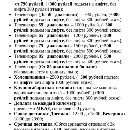
от
790 рублей
, (+
300 рублей
подъем на
лифте
, без
лифта 300 рублей
этаж
);
Телевизоры (
До 50″ диагонали
) – 790 рублей, (+
300
рублей
подъем на
лифте
, без лифта 300 рублей
этаж
);
Телевизоры
55″ диагонали
– 1000 рублей, (+
300
рублей
подъем на
лифте
, без лифта 300 рублей
этаж
);
Телевизоры
65″ диагонали
– 1200 рублей, (+
300
рублей
подъем на
лифте
, без лифта 300 рублей
этаж)
;
Телевизоры
75″ диагонали
– 1500 рублей, (+
500
рублей
подъем на
лифте
, без лифта 500 рублей
этаж
);
Телевизоры
85″ диагонали
– 2000 рублей, (+
500
рублей
подъем на
лифте
, без лифта 500 рублей
этаж)
;
Телевизоры (
От 85 диагонали и больше
) –
обговаривается индивидуально;
Холодильники
– 2500 рублей, (+
500 рублей
подъем
на
лифте
, без лифта 1000 рублей
этаж
);
Крупногабаритная техника
(стиральные машины,
варочные панели и т.п.) – 1000 рублей, (+
300
рублей
подъем на лифте, без лифта 300 рублей
этаж
);
Доплата за каждый километр
за
пределами
МКАД
составляет 50 рублей;
Сроки доставки
:
Дневная
с 12:00 до 18:00,
Вечерняя
с
18:00 до 23:00;
Срочная доставк
а
(Обговаривается отдельно): 3х
часовой интервал +1000 рублей, часовой интервал