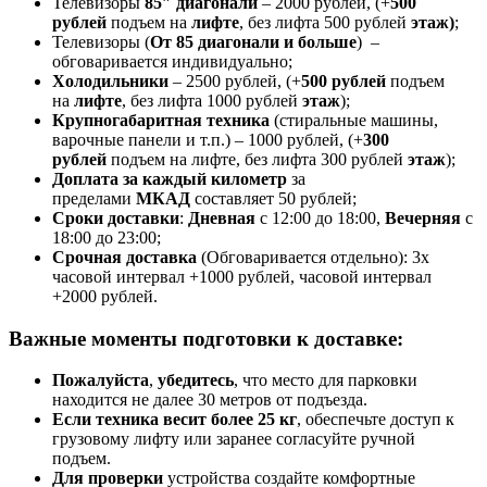
Телевизоры
85″ диагонали
– 2000 рублей, (+
500
рублей
подъем на
лифте
, без лифта 500 рублей
этаж)
;
Телевизоры (
От 85 диагонали и больше
) –
обговаривается индивидуально;
Холодильники
– 2500 рублей, (+
500 рублей
подъем
на
лифте
, без лифта 1000 рублей
этаж
);
Крупногабаритная техника
(стиральные машины,
варочные панели и т.п.) – 1000 рублей, (+
300
рублей
подъем на лифте, без лифта 300 рублей
этаж
);
Доплата за каждый километр
за
пределами
МКАД
составляет 50 рублей;
Сроки доставки
:
Дневная
с 12:00 до 18:00,
Вечерняя
с
18:00 до 23:00;
Срочная доставк
а
(Обговаривается отдельно): 3х
часовой интервал +1000 рублей, часовой интервал
+2000 рублей.
Важные моменты подготовки к доставке:
Пожалуйста
,
убедитесь
, что место для парковки
находится не далее 30 метров от подъезда.
Если техника весит более 25 кг
, обеспечьте доступ к
грузовому лифту или заранее согласуйте ручной
подъем.
Для проверки
устройства создайте комфортные