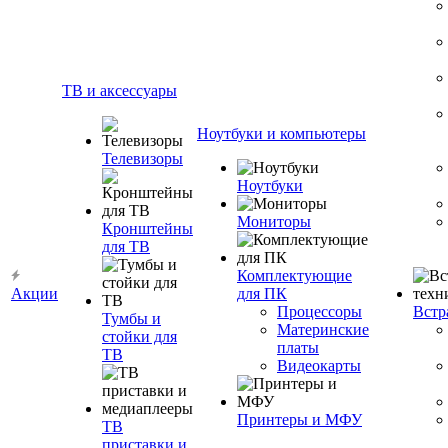
ТВ и аксессуары
Ноутбуки и компьютеры
Телевизоры
Ноутбуки
Мониторы
Кронштейны
для ТВ
Комплектующие
Акции
для ПК
Процессоры
Встр
Тумбы и
Материнские
стойки для
платы
ТВ
Видеокарты
Принтеры и МФУ
ТВ
приставки и