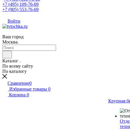
+7 (495) 109-76-69
+7 (905) 553-76-69
Войти
Ваш город
Москва
Каталог
По всему сайту
По каталогу
Сравнение
0
Избранные товары
0
Корзина
0
Крупная б
Отде
техн