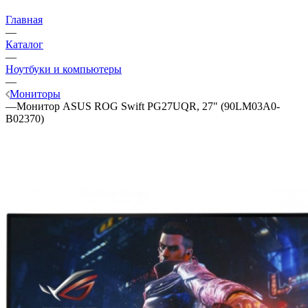
Главная
—
Каталог
—
Ноутбуки и компьютеры
—
Мониторы
—
Монитор ASUS ROG Swift PG27UQR, 27" (90LM03A0-
B02370)