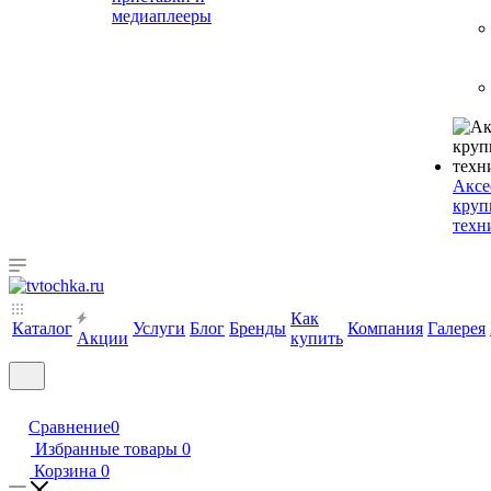
медиаплееры
Аксе
круп
техн
Как
Каталог
Услуги
Блог
Бренды
Компания
Галерея
Акции
купить
Сравнение
0
Избранные товары
0
Корзина
0