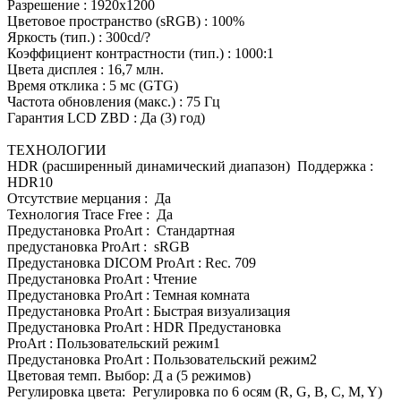
Разрешение : 1920x1200
Цветовое пространство (sRGB) : 100%
Яркость (тип.) : 300cd/?
Коэффициент контрастности (тип.) : 1000:1
Цвета дисплея : 16,7 млн.
Время отклика : 5 мс (GTG)
Частота обновления (макс.) : 75 Гц
Гарантия LCD ZBD : Да (3) год)
ТЕХНОЛОГИИ
HDR (расширенный динамический диапазон) Поддержка :
HDR10
Отсутствие мерцания : Да
Технология Trace Free : Да
Предустановка ProArt : Стандартная
предустановка ProArt : sRGB
Предустановка DICOM ProArt : Rec. 709
Предустановка ProArt : Чтение
Предустановка ProArt : Темная комната
Предустановка ProArt : Быстрая визуализация
Предустановка ProArt : HDR Предустановка
ProArt : Пользовательский режим1
Предустановка ProArt : Пользовательский режим2
Цветовая темп. Выбор: Д а (5 режимов)
Регулировка цвета: Регулировка по 6 осям (R, G, B, C, M, Y)