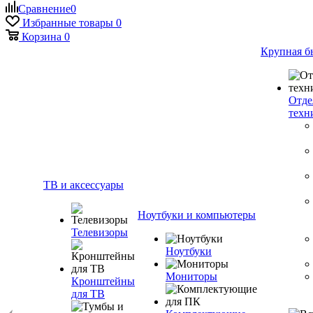
Сравнение
0
Избранные товары
0
Корзина
0
Крупная б
Отде
техн
ТВ и аксессуары
Ноутбуки и компьютеры
Телевизоры
Ноутбуки
Мониторы
Кронштейны
для ТВ