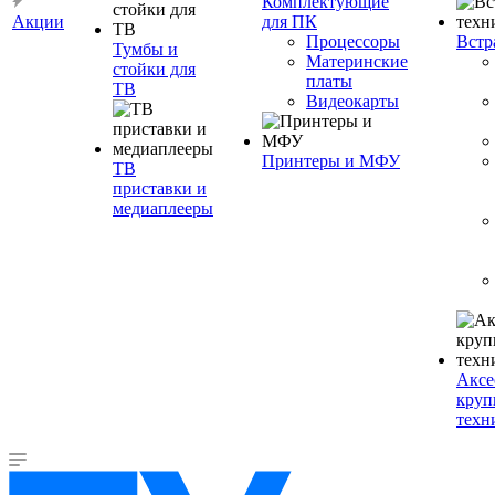
Комплектующие
Акции
для ПК
Процессоры
Встр
Тумбы и
Материнские
стойки для
платы
ТВ
Видеокарты
Принтеры и МФУ
ТВ
приставки и
медиаплееры
Аксе
круп
техн