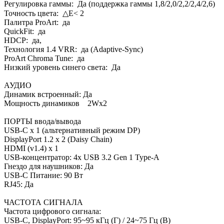
Регулировка гаммы: Да (поддержка гаммы 1,8/2,0/2,2/2,4/2,6)
Точность цвета: △E< 2
Палитра ProArt: да
QuickFit: да
HDCP: да,
Технология 1.4 VRR: да (Adaptive-Sync)
ProArt Chroma Tune: да
Низкий уровень синего света: Да
АУДИО
Динамик встроенный: Да
Мощность динамиков 2Wx2
ПОРТЫ ввода/вывода
USB-C x 1 (альтернативный режим DP)
DisplayPort 1.2 x 2 (Daisy Chain)
HDMI (v1.4) x 1
USB-концентратор: 4x USB 3.2 Gen 1 Type-A
Гнездо для наушников: Да
USB-C Питание: 90 Вт
RJ45: Да
ЧАСТОТА СИГНАЛА
Частота цифрового сигнала:
USB-C, DisplayPort: 95~95 кГц (Г) / 24~75 Гц (В)