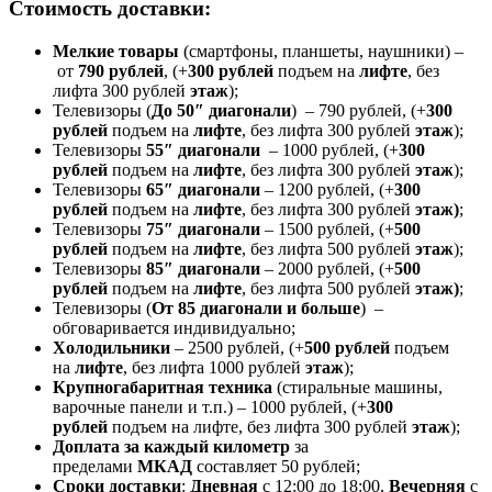
Стоимость доставки:
Мелкие товары
(смартфоны, планшеты, наушники) –
от
790 рублей
, (+
300 рублей
подъем на
лифте
, без
лифта 300 рублей
этаж
);
Телевизоры (
До 50″ диагонали
) – 790 рублей, (+
300
рублей
подъем на
лифте
, без лифта 300 рублей
этаж
);
Телевизоры
55″ диагонали
– 1000 рублей, (+
300
рублей
подъем на
лифте
, без лифта 300 рублей
этаж
);
Телевизоры
65″ диагонали
– 1200 рублей, (+
300
рублей
подъем на
лифте
, без лифта 300 рублей
этаж)
;
Телевизоры
75″ диагонали
– 1500 рублей, (+
500
рублей
подъем на
лифте
, без лифта 500 рублей
этаж
);
Телевизоры
85″ диагонали
– 2000 рублей, (+
500
рублей
подъем на
лифте
, без лифта 500 рублей
этаж)
;
Телевизоры (
От 85 диагонали и больше
) –
обговаривается индивидуально;
Холодильники
– 2500 рублей, (+
500 рублей
подъем
на
лифте
, без лифта 1000 рублей
этаж
);
Крупногабаритная техника
(стиральные машины,
варочные панели и т.п.) – 1000 рублей, (+
300
рублей
подъем на лифте, без лифта 300 рублей
этаж
);
Доплата за каждый километр
за
пределами
МКАД
составляет 50 рублей;
Сроки доставки
:
Дневная
с 12:00 до 18:00,
Вечерняя
с