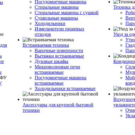
Посудомоечные машины
ры
Стиральные машины
Техника д
Стиральные машины с сушкой
Роб
Сушильные машины
Вер
Холодильники
Пар
Измельчители пищевых
отходов
Уход за о
Утю
для
Встраиваемая техника
Глад
Варочные поверхности
Пар
ы
Вытяжки встраиваемые
ие
Духовые шкафы
Кондицио
Микроволновые печи
Спл
ы
встраиваемые
Муль
Посудомоечные машины
Моб
У
встраиваемые
кон
Холодильники встраиваемые
Воздухооч
Аксессуары для крупной бытовой
увлажнит
техники
Очис
Увла