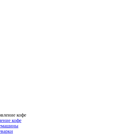
ение кофе
емашины
еварки