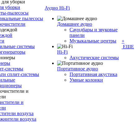
ля уборки
Аудио Hi-Fi
оты-пылесосы
тикальные пылесосы
оочистители
Домашнее аудио
Саундбары и звуковые
деждой
панели
ги
Музыкальные центры
+
ильные системы
ЕЩЕ
огенераторы
Hi-Fi
Акустические системы
неры
ит-системы
Портативное аудио
ти сплит-системы
Портативная акустика
ильные
Умные колонки
диционеры
истители и
ели
тители воздуха
жнители воздуха