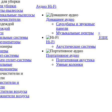
ля уборки
Аудио Hi-Fi
оты-пылесосы
тикальные пылесосы
оочистители
Домашнее аудио
Саундбары и звуковые
деждой
панели
ги
Музыкальные центры
+
ильные системы
ЕЩЕ
огенераторы
Hi-Fi
Акустические системы
неры
ит-системы
Портативное аудио
ти сплит-системы
Портативная акустика
ильные
Умные колонки
диционеры
истители и
ели
тители воздуха
жнители воздуха