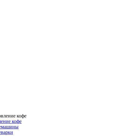
ение кофе
емашины
еварки