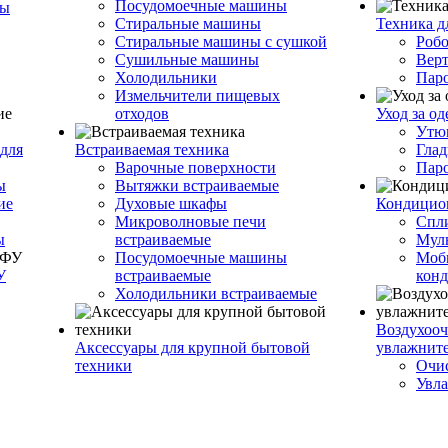
Посудомоечные машины
ры
Стиральные машины
Техника д
Стиральные машины с сушкой
Роб
Сушильные машины
Вер
Холодильники
Пар
Измельчители пищевых
отходов
Уход за о
Утю
для
Встраиваемая техника
Глад
Варочные поверхности
Пар
ы
Вытяжки встраиваемые
ие
Духовые шкафы
Кондицио
Микроволновые печи
Спл
ы
встраиваемые
Муль
Посудомоечные машины
Моб
У
встраиваемые
кон
Холодильники встраиваемые
Воздухооч
Аксессуары для крупной бытовой
увлажнит
техники
Очис
Увла