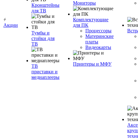
Мониторы
Кронштейны
для ТВ
Комплектующие
Акции
для ПК
Процессоры
Встр
Тумбы и
Материнские
стойки для
платы
ТВ
Видеокарты
Принтеры и МФУ
ТВ
приставки и
медиаплееры
Аксе
круп
техн