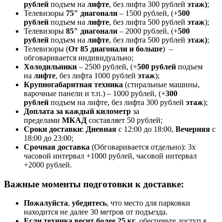
рублей
подъем на
лифте
, без лифта 300 рублей
этаж)
;
Телевизоры
75″ диагонали
– 1500 рублей, (+
500
рублей
подъем на
лифте
, без лифта 500 рублей
этаж
);
Телевизоры
85″ диагонали
– 2000 рублей, (+
500
рублей
подъем на
лифте
, без лифта 500 рублей
этаж)
;
Телевизоры (
От 85 диагонали и больше
) –
обговаривается индивидуально;
Холодильники
– 2500 рублей, (+
500 рублей
подъем
на
лифте
, без лифта 1000 рублей
этаж
);
Крупногабаритная техника
(стиральные машины,
варочные панели и т.п.) – 1000 рублей, (+
300
рублей
подъем на лифте, без лифта 300 рублей
этаж
);
Доплата за каждый километр
за
пределами
МКАД
составляет 50 рублей;
Сроки доставки
:
Дневная
с 12:00 до 18:00,
Вечерняя
с
18:00 до 23:00;
Срочная доставк
а
(Обговаривается отдельно): 3х
часовой интервал +1000 рублей, часовой интервал
+2000 рублей.
Важные моменты подготовки к доставке:
Пожалуйста
,
убедитесь
, что место для парковки
находится не далее 30 метров от подъезда.
Если техника весит более 25 кг
, обеспечьте доступ к