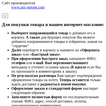
Сайт производителя
www.aoc-europe.com
Для покупки товара в нашем интернет-магазине:
Выберите понравившийся товар
и добавьте его в
корзину.
А также
для будущих покупок Вы можете
добавить понравившиеся товары в избранное, нажав на
"сердечко"
Далее
перейдите в корзину и нажмите на
«Оформить
заказ»
или
«Быстрый заказ»
.
При оформлении быстрого заказ
, напишите ФИО,
телефон
или
e-mail
.
Вам перезвонит/напишет
менеджер и уточнит условия заказа (
В идеале
если Вы
их пропишите в комментариях к заказу).
По результатам разговора
Вам придет подтверждение
оформления товара на почту.
Теперь
останется
только
ждать доставки и
радоваться новой покупке
.
Оформление заказа в стандартной
форме
выглядит
следующим образом:
Заполняете полностью форму
по последовательным
этапам: ФИО, адрес, способ доставки, оплаты,
дополнительные комментарии.