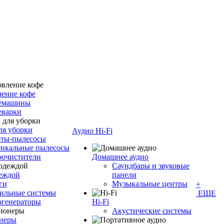
ение кофе
емашины
еварки
ля уборки
Аудио Hi-Fi
оты-пылесосы
тикальные пылесосы
оочистители
Домашнее аудио
Саундбары и звуковые
деждой
панели
ги
Музыкальные центры
+
ильные системы
ЕЩЕ
огенераторы
Hi-Fi
Акустические системы
неры