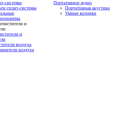
ит-системы
Портативное аудио
ти сплит-системы
Портативная акустика
ильные
Умные колонки
диционеры
истители и
ели
тители воздуха
жнители воздуха