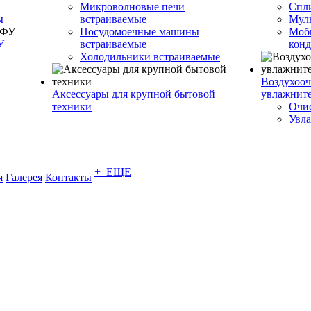
Микроволновые печи
Спл
ы
встраиваемые
Муль
Посудомоечные машины
Моб
У
встраиваемые
кон
Холодильники встраиваемые
Воздухооч
Аксессуары для крупной бытовой
увлажнит
техники
Очис
Увла
+ ЕЩЕ
я
Галерея
Контакты