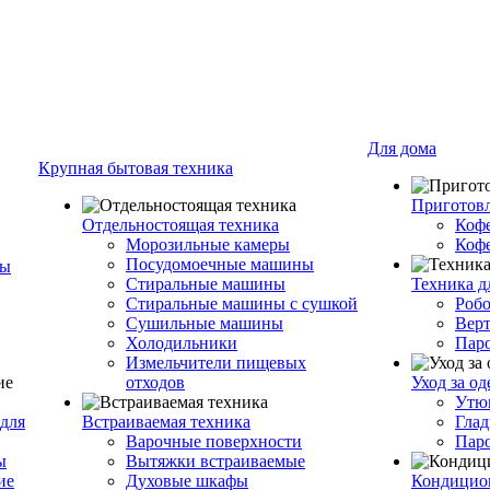
Для дома
Крупная бытовая техника
Приготовл
Отдельностоящая техника
Коф
Морозильные камеры
Коф
Посудомоечные машины
ры
Стиральные машины
Техника д
Стиральные машины с сушкой
Роб
Сушильные машины
Вер
Холодильники
Пар
Измельчители пищевых
отходов
Уход за о
Утю
для
Встраиваемая техника
Глад
Варочные поверхности
Пар
ы
Вытяжки встраиваемые
ие
Духовые шкафы
Кондицио