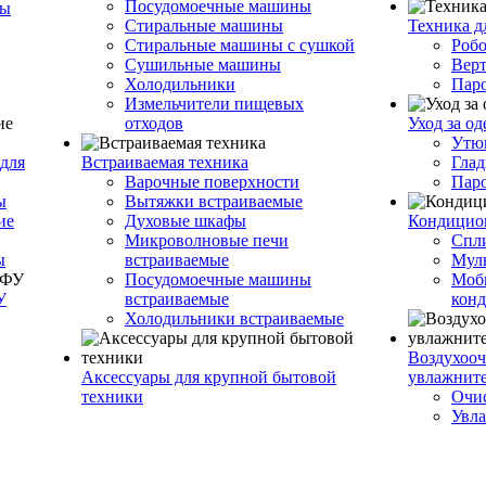
Посудомоечные машины
ры
Стиральные машины
Техника д
Стиральные машины с сушкой
Роб
Сушильные машины
Вер
Холодильники
Пар
Измельчители пищевых
отходов
Уход за о
Утю
для
Встраиваемая техника
Глад
Варочные поверхности
Пар
ы
Вытяжки встраиваемые
ие
Духовые шкафы
Кондицио
Микроволновые печи
Спл
ы
встраиваемые
Муль
Посудомоечные машины
Моб
У
встраиваемые
кон
Холодильники встраиваемые
Воздухооч
Аксессуары для крупной бытовой
увлажнит
техники
Очис
Увла