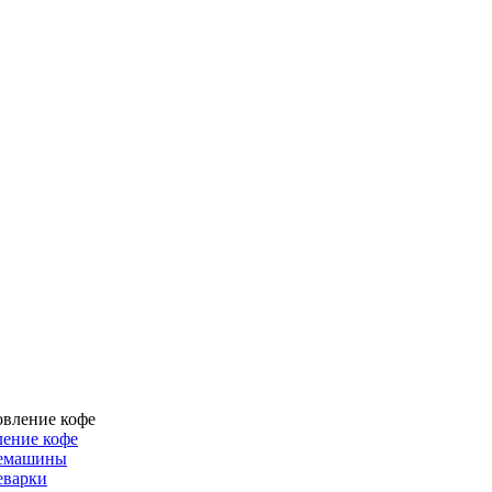
ение кофе
емашины
еварки