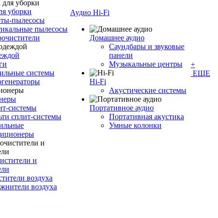
ля уборки
Аудио Hi-Fi
оты-пылесосы
тикальные пылесосы
оочистители
Домашнее аудио
Саундбары и звуковые
деждой
панели
ги
Музыкальные центры
+
ильные системы
ЕЩЕ
огенераторы
Hi-Fi
Акустические системы
неры
ит-системы
Портативное аудио
ти сплит-системы
Портативная акустика
ильные
Умные колонки
диционеры
истители и
ели
тители воздуха
жнители воздуха