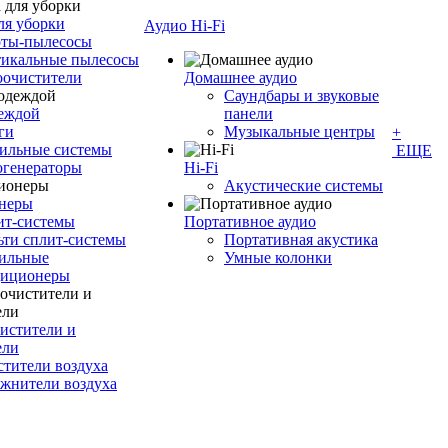
ля уборки
Аудио Hi-Fi
оты-пылесосы
тикальные пылесосы
оочистители
Домашнее аудио
Саундбары и звуковые
деждой
панели
ги
Музыкальные центры
+
ильные системы
ЕЩЕ
огенераторы
Hi-Fi
Акустические системы
неры
ит-системы
Портативное аудио
ти сплит-системы
Портативная акустика
ильные
Умные колонки
диционеры
истители и
ели
тители воздуха
жнители воздуха