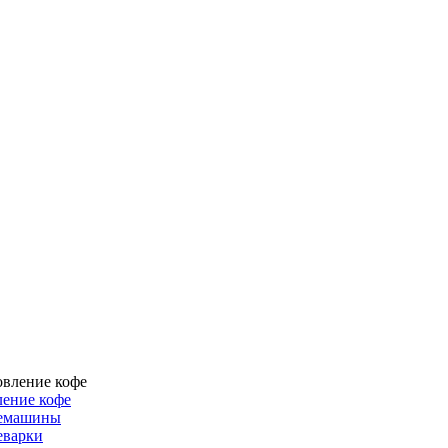
ение кофе
емашины
еварки