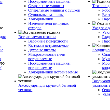
Посудомоечные машины
ры
Стиральные машины
Техника д
Стиральные машины с сушкой
Роб
Сушильные машины
Вер
Холодильники
Пар
Измельчители пищевых
отходов
Уход за о
Утю
для
Встраиваемая техника
Глад
Варочные поверхности
Пар
ы
Вытяжки встраиваемые
ие
Духовые шкафы
Кондицио
Микроволновые печи
Спл
ы
встраиваемые
Муль
Посудомоечные машины
Моб
У
встраиваемые
кон
Холодильники встраиваемые
Воздухооч
Аксессуары для крупной бытовой
увлажнит
техники
Очис
Увла