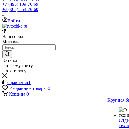
+7 (495) 109-76-69
+7 (905) 553-76-69
Войти
Ваш город
Москва
Каталог
По всему сайту
По каталогу
Сравнение
0
Избранные товары
0
Корзина
0
Крупная б
Отде
техн