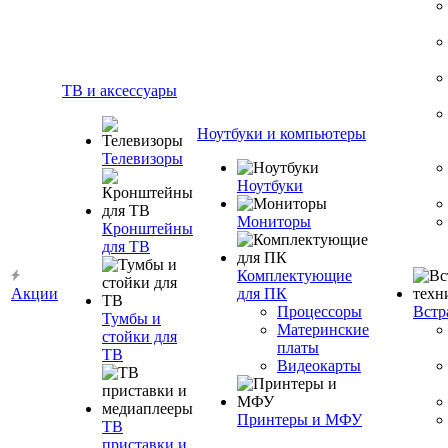
ТВ и аксессуары
Ноутбуки и компьютеры
Телевизоры
Ноутбуки
Мониторы
Кронштейны
для ТВ
Комплектующие
Акции
для ПК
Процессоры
Встр
Тумбы и
Материнские
стойки для
платы
ТВ
Видеокарты
Принтеры и МФУ
ТВ
приставки и