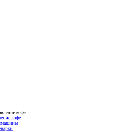
ение кофе
емашины
еварки