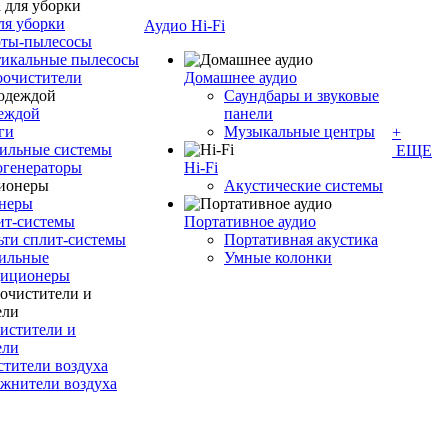
ля уборки
Аудио Hi-Fi
оты-пылесосы
тикальные пылесосы
оочистители
Домашнее аудио
Саундбары и звуковые
деждой
панели
ги
Музыкальные центры
+
ильные системы
ЕЩЕ
огенераторы
Hi-Fi
Акустические системы
неры
ит-системы
Портативное аудио
ти сплит-системы
Портативная акустика
ильные
Умные колонки
диционеры
истители и
ели
тители воздуха
жнители воздуха