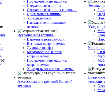
Посудомоечные машины
ры
Стиральные машины
Техника д
Стиральные машины с сушкой
Роб
Сушильные машины
Вер
Холодильники
Пар
Измельчители пищевых
отходов
Уход за о
Утю
для
Встраиваемая техника
Глад
Варочные поверхности
Пар
ы
Вытяжки встраиваемые
ие
Духовые шкафы
Кондицио
Микроволновые печи
Спл
ы
встраиваемые
Муль
Посудомоечные машины
Моб
У
встраиваемые
кон
Холодильники встраиваемые
Воздухооч
Аксессуары для крупной бытовой
увлажнит
техники
Очис
Увла