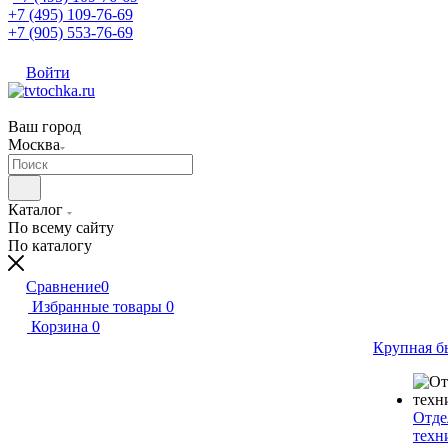
+7 (495) 109-76-69
+7 (905) 553-76-69
Войти
Ваш город
Москва
Каталог
По всему сайту
По каталогу
Сравнение
0
Избранные товары
0
Корзина
0
Крупная б
Отде
техн