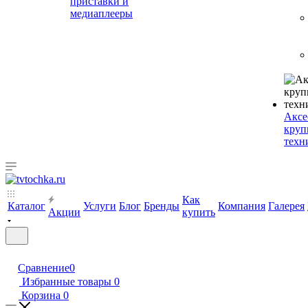
приставки и
медиаплееры
Аксе
круп
техн
Как
Каталог
Услуги
Блог
Бренды
Компания
Галерея
Акции
купить
Сравнение
0
Избранные товары
0
Корзина
0