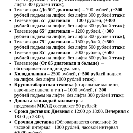
лифта 300 рублей
этаж
);
Телевизоры (
До 50″ диагонали
) – 790 рублей, (+
300
рублей
подъем на
лифте
, без лифта 300 рублей
этаж
);
Телевизоры
55″ диагонали
– 1000 рублей, (+
300
рублей
подъем на
лифте
, без лифта 300 рублей
этаж
);
Телевизоры
65″ диагонали
– 1200 рублей, (+
300
рублей
подъем на
лифте
, без лифта 300 рублей
этаж)
;
Телевизоры
75″ диагонали
– 1500 рублей, (+
500
рублей
подъем на
лифте
, без лифта 500 рублей
этаж
);
Телевизоры
85″ диагонали
– 2000 рублей, (+
500
рублей
подъем на
лифте
, без лифта 500 рублей
этаж)
;
Телевизоры (
От 85 диагонали и больше
) –
обговаривается индивидуально;
Холодильники
– 2500 рублей, (+
500 рублей
подъем
на
лифте
, без лифта 1000 рублей
этаж
);
Крупногабаритная техника
(стиральные машины,
варочные панели и т.п.) – 1000 рублей, (+
300
рублей
подъем на лифте, без лифта 300 рублей
этаж
);
Доплата за каждый километр
за
пределами
МКАД
составляет 50 рублей;
Сроки доставки
:
Дневная
с 12:00 до 18:00,
Вечерняя
с
18:00 до 23:00;
Срочная доставк
а
(Обговаривается отдельно): 3х
часовой интервал +1000 рублей, часовой интервал
+2000 рублей.