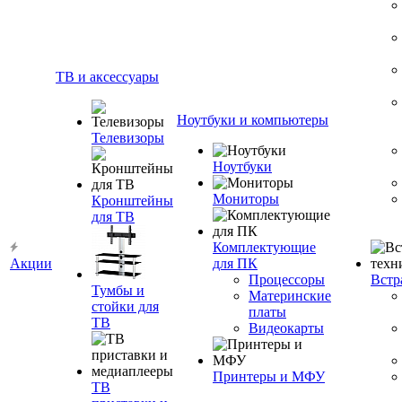
ТВ и аксессуары
Ноутбуки и компьютеры
Телевизоры
Ноутбуки
Мониторы
Кронштейны
для ТВ
Комплектующие
Акции
для ПК
Процессоры
Встр
Тумбы и
Материнские
стойки для
платы
ТВ
Видеокарты
Принтеры и МФУ
ТВ