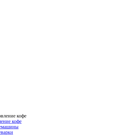
ение кофе
емашины
еварки