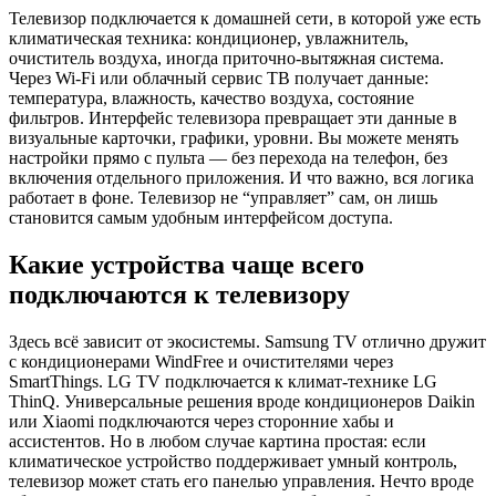
Телевизор подключается к домашней сети, в которой уже есть
климатическая техника: кондиционер, увлажнитель,
очиститель воздуха, иногда приточно-вытяжная система.
Через Wi-Fi или облачный сервис ТВ получает данные:
температура, влажность, качество воздуха, состояние
фильтров. Интерфейс телевизора превращает эти данные в
визуальные карточки, графики, уровни. Вы можете менять
настройки прямо с пульта — без перехода на телефон, без
включения отдельного приложения. И что важно, вся логика
работает в фоне. Телевизор не “управляет” сам, он лишь
становится самым удобным интерфейсом доступа.
Какие устройства чаще всего
подключаются к телевизору
Здесь всё зависит от экосистемы. Samsung TV отлично дружит
с кондиционерами WindFree и очистителями через
SmartThings. LG TV подключается к климат-технике LG
ThinQ. Универсальные решения вроде кондиционеров Daikin
или Xiaomi подключаются через сторонние хабы и
ассистентов. Но в любом случае картина простая: если
климатическое устройство поддерживает умный контроль,
телевизор может стать его панелью управления. Нечто вроде