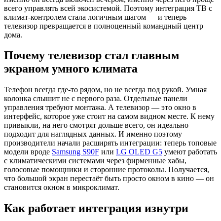
всего управлять всей экосистемой. Поэтому интеграция ТВ с
климат-контролем стала логичным шагом — и теперь
телевизор превращается в полноценный командный центр
дома.
Почему телевизор стал главным
экраном умного климата
Телефон всегда где-то рядом, но не всегда под рукой. Умная
колонка слышит не с первого раза. Отдельные панели
управления требуют монтажа. А телевизор — это окно в
интерфейс, которое уже стоит на самом видном месте. К нему
привыкли, на него смотрят дольше всего, он идеально
подходит для наглядных данных. И именно поэтому
производители начали расширять интеграции: теперь топовые
модели вроде
Samsung S90F
или
LG OLED G5
умеют работать
с климатическими системами через фирменные хабы,
голосовые помощники и сторонние протоколы. Получается,
что большой экран перестаёт быть просто окном в кино — он
становится окном в микроклимат.
Как работает интеграция изнутри