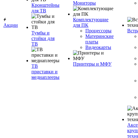
Мониторы
Кронштейны
для ТВ
Комплектующие
Акции
для ПК
Процессоры
Встр
Тумбы и
Материнские
стойки для
платы
ТВ
Видеокарты
Принтеры и МФУ
ТВ
приставки и
медиаплееры
Аксе
круп
техн