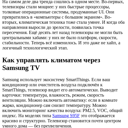
На самом деле два тренда сошлись в одном месте. Во-первых,
телевизоры стали мощнее: у них быстрые процессоры,
толковые операционные системы, продуманные UI. Они
превратились в «компьютеры с большим экраном». Во-
вторых, климатическая техника тоже стала умнее. И когда оба
направления выросли до зрелости, появилась точка
пересечения. Ещё десять лет назад телевизоры не могли быть
центральными хабами: у них не было платформ, скорости,
стабильности. Теперь всё изменилось. И это даже не хайп, а
логичный технологический этап.
Как управлять климатом через
Samsung TV
Samsung использует экосистему SmartThings. Если ваш
кондиционер или очиститель воздуха подключён к
SmartThings, телевизор видит его автоматически. Выводит
карточки: температура, влажность, режим, скорость
вентиляции. Можно включить автоматику: если в комнате
жарко, кондиционер сам снизит температуру. Можно
включить мониторинг качества воздуха: PM2.5, VOC, общий
индекс. На моделях типа
Samsung S95F
это отображается
красиво и структурно. Телевизор становится почти центром
умного дома — без преувеличения.