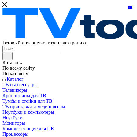
21
24
10
39
10
25
18
32
24
31
15
45
26
16
12
27
7
8
7
Готовый интернет-магазин электроники
Каталог
По всему сайту
По каталогу
Каталог
ТВ и аксессуары
Телевизоры
Кронштейны для ТВ
Тумбы и стойки для ТВ
ТВ приставки и медиаплееры
Ноутбуки и компьютеры
Ноутбуки
Мониторы
Комплектующие для ПК
Процессоры