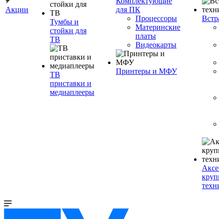
Комплектующие
Акции
для ПК
Процессоры
Встр
Тумбы и
Материнские
стойки для
платы
ТВ
Видеокарты
Принтеры и МФУ
ТВ
приставки и
медиаплееры
Аксе
круп
техн