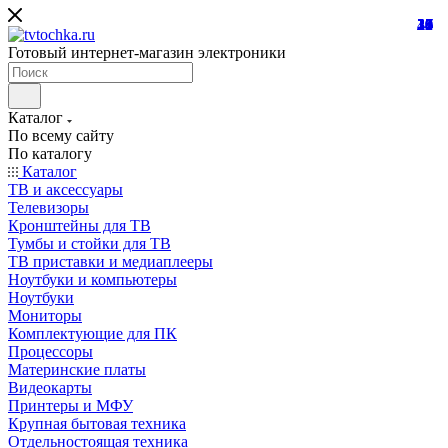
21
24
10
39
10
25
18
32
24
31
15
45
26
16
12
27
7
8
7
Готовый интернет-магазин электроники
Каталог
По всему сайту
По каталогу
Каталог
ТВ и аксессуары
Телевизоры
Кронштейны для ТВ
Тумбы и стойки для ТВ
ТВ приставки и медиаплееры
Ноутбуки и компьютеры
Ноутбуки
Мониторы
Комплектующие для ПК
Процессоры
Материнские платы
Видеокарты
Принтеры и МФУ
Крупная бытовая техника
Отдельностоящая техника