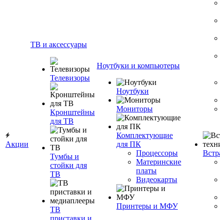
ТВ и аксессуары
Ноутбуки и компьютеры
Телевизоры
Ноутбуки
Мониторы
Кронштейны
для ТВ
Комплектующие
Акции
для ПК
Процессоры
Встр
Тумбы и
Материнские
стойки для
платы
ТВ
Видеокарты
Принтеры и МФУ
ТВ
приставки и