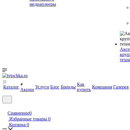
медиаплееры
Аксе
круп
техн
Как
Каталог
Услуги
Блог
Бренды
Компания
Галерея
Акции
купить
Сравнение
0
Избранные товары
0
Корзина
0