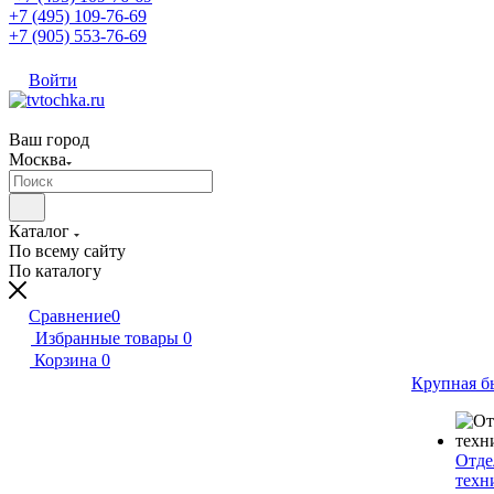
+7 (495) 109-76-69
+7 (905) 553-76-69
Войти
Ваш город
Москва
Каталог
По всему сайту
По каталогу
Сравнение
0
Избранные товары
0
Корзина
0
Крупная б
Отде
техн