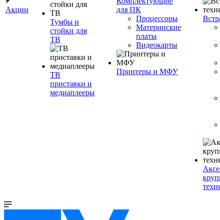
Комплектующие
Акции
для ПК
Процессоры
Встр
Тумбы и
Материнские
стойки для
платы
ТВ
Видеокарты
Принтеры и МФУ
ТВ
приставки и
медиаплееры
Аксе
круп
техн