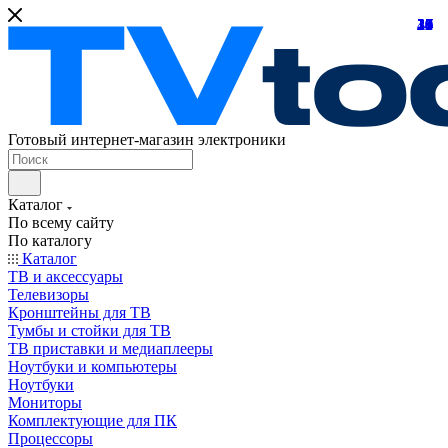
21
24
10
39
10
25
18
32
24
31
15
45
26
16
12
27
7
8
7
Готовый интернет-магазин электроники
Каталог
По всему сайту
По каталогу
Каталог
ТВ и аксессуары
Телевизоры
Кронштейны для ТВ
Тумбы и стойки для ТВ
ТВ приставки и медиаплееры
Ноутбуки и компьютеры
Ноутбуки
Мониторы
Комплектующие для ПК
Процессоры