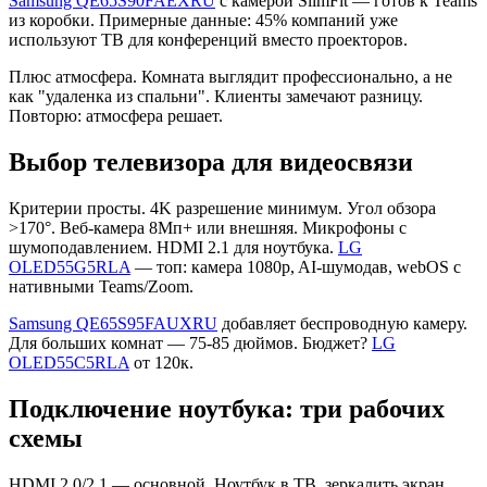
Samsung QE65S90FAEXRU
с камерой SlimFit — готов к Teams
из коробки. Примерные данные: 45% компаний уже
используют ТВ для конференций вместо проекторов.
Плюс атмосфера. Комната выглядит профессионально, а не
как "удаленка из спальни". Клиенты замечают разницу.
Повторю: атмосфера решает.
Выбор телевизора для видеосвязи
Критерии просты. 4K разрешение минимум. Угол обзора
>170°. Веб-камера 8Мп+ или внешняя. Микрофоны с
шумоподавлением. HDMI 2.1 для ноутбука.
LG
OLED55G5RLA
— топ: камера 1080p, AI-шумодав, webOS с
нативными Teams/Zoom.
Samsung QE65S95FAUXRU
добавляет беспроводную камеру.
Для больших комнат — 75-85 дюймов. Бюджет?
LG
OLED55C5RLA
от 120к.
Подключение ноутбука: три рабочих
схемы
HDMI 2.0/2.1 — основной. Ноутбук в ТВ, зеркалить экран.