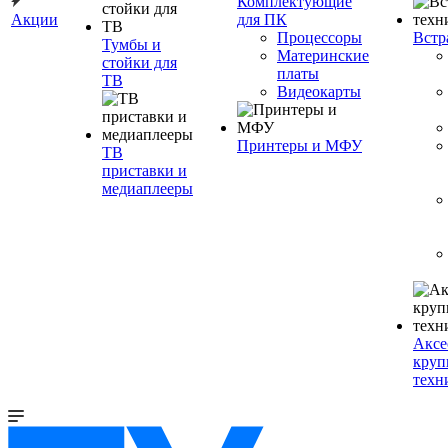
Комплектующие
Акции
для ПК
Процессоры
Встр
Тумбы и
Материнские
стойки для
платы
ТВ
Видеокарты
Принтеры и МФУ
ТВ
приставки и
медиаплееры
Аксе
круп
техн