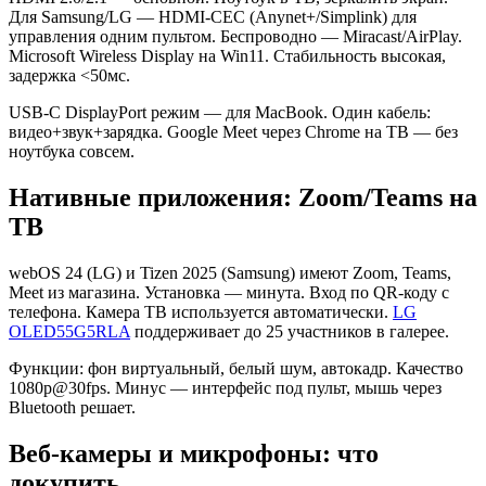
Для Samsung/LG — HDMI-CEC (Anynet+/Simplink) для
управления одним пультом. Беспроводно — Miracast/AirPlay.
Microsoft Wireless Display на Win11. Стабильность высокая,
задержка <50мс.
USB-C DisplayPort режим — для MacBook. Один кабель:
видео+звук+зарядка. Google Meet через Chrome на ТВ — без
ноутбука совсем.
Нативные приложения: Zoom/Teams на
ТВ
webOS 24 (LG) и Tizen 2025 (Samsung) имеют Zoom, Teams,
Meet из магазина. Установка — минута. Вход по QR-коду с
телефона. Камера ТВ используется автоматически.
LG
OLED55G5RLA
поддерживает до 25 участников в галерее.
Функции: фон виртуальный, белый шум, автокадр. Качество
1080p@30fps. Минус — интерфейс под пульт, мышь через
Bluetooth решает.
Веб-камеры и микрофоны: что
докупить