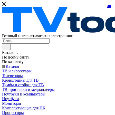
21
24
10
39
10
25
18
32
24
31
15
45
26
16
12
27
7
8
7
Готовый интернет-магазин электроники
Каталог
По всему сайту
По каталогу
Каталог
ТВ и аксессуары
Телевизоры
Кронштейны для ТВ
Тумбы и стойки для ТВ
ТВ приставки и медиаплееры
Ноутбуки и компьютеры
Ноутбуки
Мониторы
Комплектующие для ПК
Процессоры