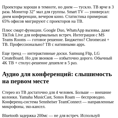
Проекторы хороши в темноте, но днем — тускло. ТВ ярче в 3
раза. Монитор 32" мал для группы. Smart TV — универсал:
днем конференции, вечером кино. Статистика примерная:
65% офисов мигрируют с проекторов на ТВ.
Плюс смарт-функции. Google Duo, WhatsApp вызовы, даже
TikTok Live для неформальных встреч. Интеграция с MS
Teams Rooms — готовое решение. Бюджетно? Chromecast +
ТВ. Профессионально? ТВ с нативными apps.
Еще тренд — интерактивные доски. Samsung Flip, LG
CreateBoard. Но для звонков — избыточно дорого. Обычный
4K ТВ + стилус-решение дешевле в 5 раз.
Аудио для конференций: слышимость
на первом месте
Стерео из ТВ достаточно для 4 человек. Больше — внешние
колонки. Yamaha MusicCast, Sonos Roam — беспроводно.
Конференц-система Sennheiser TeamConnect — направленные
микрофоны, эхо-кансел.
Bluetooth задержка 200мс — не для встреч. Используй