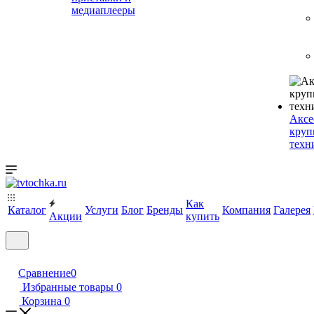
медиаплееры
Аксе
круп
техн
Как
Каталог
Услуги
Блог
Бренды
Компания
Галерея
Акции
купить
Сравнение
0
Избранные товары
0
Корзина
0