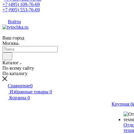
+7 (495) 109-76-69
+7 (905) 553-76-69
Войти
Ваш город
Москва
Каталог
По всему сайту
По каталогу
Сравнение
0
Избранные товары
0
Корзина
0
Крупная б
Отде
техн