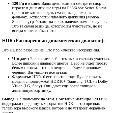
120 Гц и выше:
Ваша цель, если вы смотрите спорт,
играете в динамичные игры на PS5/Xbox Series X или
просто не хотите видеть смазанные движения в
фильмах. Технологии плавного движения (Motion
Smoothing) работают на таких панелях намного лучше.
Это та самая разница, которую вы чувствуете, но не
всегда можете объяснить.
HDR (Расширенный динамический диапазон):
Это НЕ про разрешение. Это про качество изображения.
Что дает:
Больше деталей в темных и светлых участках.
Более широкий диапазон цветов. Небо не будет просто
белым пятном, а тени в пещере не будут сплошным
черным. Вы увидите все детали.
Форматы:
HDR10 есть почти везде. Лучше искать
модели с поддержкой HDR10+ (Samsung, TCL) и Dolby
Vision (LG, Sony). Они дают еще более точную и
адаптивную картинку.
Вывод:
Не экономьте на этом. Сочетание матрицы 120 Гц и
поддержки продвинутых форматов HDR — это признак
телевизора высокого класса, который не устареет морально
завтра.