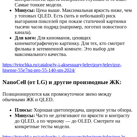
Самые тонкие модели.
Минусы:
Цена выше. Максимальная яркость ниже, чем
у топовых QLED. Есть (хоть и небольшой) риск
выгорания пикселей при показе статичной картинки
тысячи часов подряд (например, логотип новостного
канала).
Для кого:
Для киноманов, ценящих
кинематографичную картинку. Для тех, кто смотрит
фильмы в затемненной комнате. Это выбор для
максимального качества.
https://tvtochka.ru/catalog/tv-i-aksessuary/televizory/televizor-
hisense-55e7nq-pro-55-140-sm-2024/
NanoCell (от LG) и другие производные ЖК:
Позиционируются как промежуточное звено между
обычными ЖК и QLED.
Плюсы:
Хорошая цветопередача, широкие углы обзора.
Минусы:
Часто не дотягивают по яркости и контрасту
до QLED, а по черному — до OLED. Смотрите на
конкретные тесты модели.
https://tvtochka.ru/catalog/tv-i-aksessuary/televizory/televizor-lg-