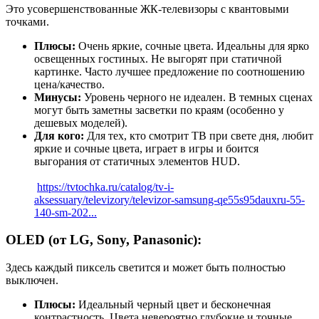
Это усовершенствованные ЖК-телевизоры с квантовыми
точками.
Плюсы:
Очень яркие, сочные цвета. Идеальны для ярко
освещенных гостиных. Не выгорят при статичной
картинке. Часто лучшее предложение по соотношению
цена/качество.
Минусы:
Уровень черного не идеален. В темных сценах
могут быть заметны засветки по краям (особенно у
дешевых моделей).
Для кого:
Для тех, кто смотрит ТВ при свете дня, любит
яркие и сочные цвета, играет в игры и боится
выгорания от статичных элементов HUD.
https://tvtochka.ru/catalog/tv-i-
aksessuary/televizory/televizor-samsung-qe55s95dauxru-55-
140-sm-202...
OLED (от LG, Sony, Panasonic):
Здесь каждый пиксель светится и может быть полностью
выключен.
Плюсы:
Идеальный черный цвет и бесконечная
контрастность. Цвета невероятно глубокие и точные.