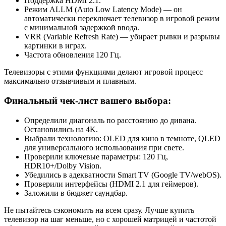
Поддержка HDMI 2.1.
Режим ALLM (Auto Low Latency Mode) — он
автоматически переключает телевизор в игровой режим
с минимальной задержкой ввода.
VRR (Variable Refresh Rate) — убирает рывки и разрывы
картинки в играх.
Частота обновления 120 Гц.
Телевизоры с этими функциями делают игровой процесс
максимально отзывчивым и плавным.
Финальный чек-лист вашего выбора:
Определили диагональ по расстоянию до дивана.
Остановились на 4K.
Выбрали технологию: OLED для кино в темноте, QLED
для универсального использования при свете.
Проверили ключевые параметры: 120 Гц,
HDR10+/Dolby Vision.
Убедились в адекватности Smart TV (Google TV/webOS).
Проверили интерфейсы (HDMI 2.1 для геймеров).
Заложили в бюджет саундбар.
Не пытайтесь сэкономить на всем сразу. Лучше купить
телевизор на шаг меньше, но с хорошей матрицей и частотой