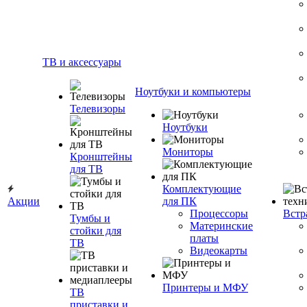
ТВ и аксессуары
Ноутбуки и компьютеры
Телевизоры
Ноутбуки
Мониторы
Кронштейны
для ТВ
Комплектующие
Акции
для ПК
Процессоры
Встр
Тумбы и
Материнские
стойки для
платы
ТВ
Видеокарты
Принтеры и МФУ
ТВ
приставки и