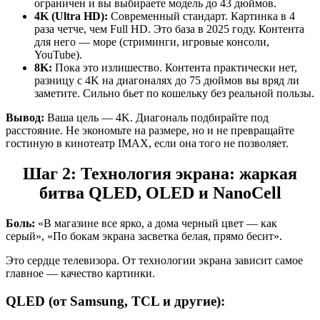
ограничен и вы выбираете модель до 43 дюймов.
4K (Ultra HD):
Современный стандарт. Картинка в 4
раза четче, чем Full HD. Это база в 2025 году. Контента
для него — море (стриминги, игровые консоли,
YouTube).
8K:
Пока это излишество. Контента практически нет,
разницу с 4K на диагоналях до 75 дюймов вы вряд ли
заметите. Сильно бьет по кошельку без реальной пользы.
Вывод:
Ваша цель — 4K. Диагональ подбирайте под
расстояние. Не экономьте на размере, но и не превращайте
гостиную в кинотеатр IMAX, если она того не позволяет.
Шаг 2: Технология экрана: жаркая
битва QLED, OLED и NanoCell
Боль:
«В магазине все ярко, а дома черный цвет — как
серый», «По бокам экрана засветка белая, прямо бесит».
Это сердце телевизора. От технологии экрана зависит самое
главное — качество картинки.
QLED (от Samsung, TCL и другие):