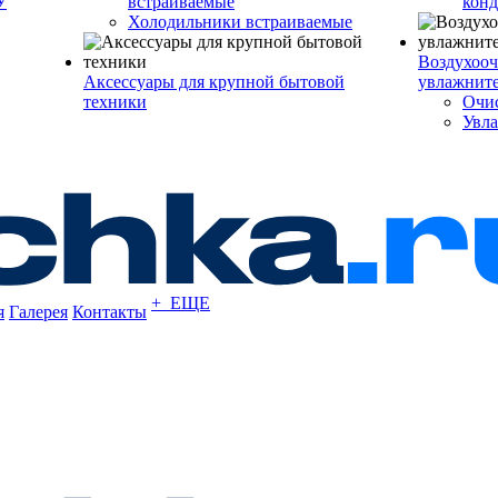
У
встраиваемые
кон
Холодильники встраиваемые
Воздухооч
Аксессуары для крупной бытовой
увлажнит
техники
Очис
Увла
+ ЕЩЕ
я
Галерея
Контакты