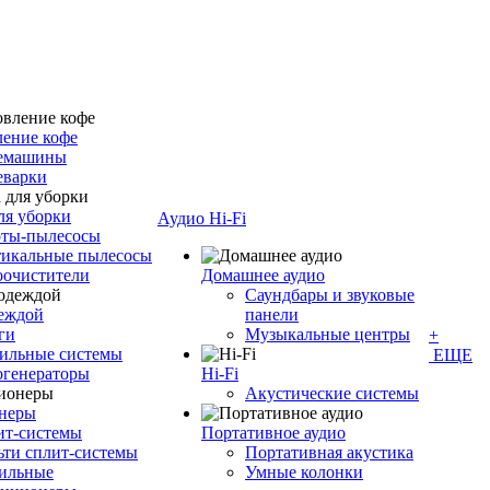
ение кофе
емашины
еварки
ля уборки
Аудио Hi-Fi
оты-пылесосы
тикальные пылесосы
оочистители
Домашнее аудио
Саундбары и звуковые
деждой
панели
ги
Музыкальные центры
+
ильные системы
ЕЩЕ
огенераторы
Hi-Fi
Акустические системы
неры
ит-системы
Портативное аудио
ти сплит-системы
Портативная акустика
ильные
Умные колонки