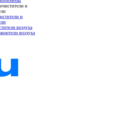
диционеры
истители и
ели
тители воздуха
жнители воздуха