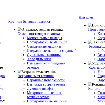
Для дома
Крупная бытовая техника
Приготовл
Отдельностоящая техника
Коф
Морозильные камеры
Коф
Посудомоечные машины
ры
Стиральные машины
Техника д
Стиральные машины с сушкой
Роб
Сушильные машины
Вер
Холодильники
Пар
Измельчители пищевых
отходов
Уход за о
Утю
для
Встраиваемая техника
Глад
Варочные поверхности
Пар
ы
Вытяжки встраиваемые
ие
Духовые шкафы
Кондицио
Микроволновые печи
Спл
ы
встраиваемые
Муль
Посудомоечные машины
Моб