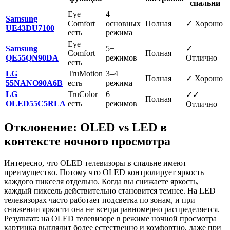
спальни
Eye
4
Samsung
Comfort
основных
Полная
✓ Хорошо
UE43DU7100
есть
режима
Eye
Samsung
5+
✓
Comfort
Полная
QE55QN90DA
режимов
Отлично
есть
LG
TruMotion
3–4
Полная
✓ Хорошо
55NANO90A6B
есть
режима
LG
TruColor
6+
✓✓
Полная
OLED55C5RLA
есть
режимов
Отлично
Отклонение: OLED vs LED в
контексте ночного просмотра
Интересно, что OLED телевизоры в спальне имеют
преимущество. Потому что OLED контролирует яркость
каждого пикселя отдельно. Когда вы снижаете яркость,
каждый пиксель действительно становится темнее. На LED
телевизорах часто работает подсветка по зонам, и при
снижении яркости она не всегда равномерно распределяется.
Результат: на OLED телевизоре в режиме ночной просмотра
картинка выглядит более естественно и комфортно, даже при