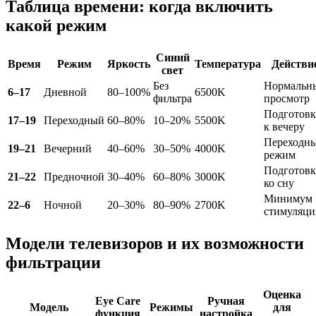
Таблица времени: когда включить
какой режим
Синий
Время
Режим
Яркость
Температура
Действи
свет
Без
Нормальн
6–17
Дневной
80–100%
6500K
фильтра
просмотр
Подготовк
17–19
Переходный
60–80%
10–20%
5500K
к вечеру
Переходн
19–21
Вечерний
40–60%
30–50%
4000K
режим
Подготовк
21–22
Предночной
30–40%
60–80%
3000K
ко сну
Минимум
22–6
Ночной
20–30%
80–90%
2700K
стимуляци
Модели телевизоров и их возможности
фильтрации
Оценка
Eye Care
Ручная
Модель
Режимы
для
функция
настройка