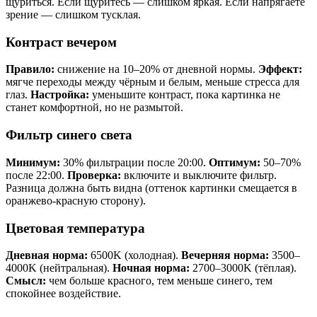
щуриться. Если щуритесь — слишком яркая. Если напрягаете
зрение — слишком тусклая.
Контраст вечером
Правило:
снижение на 10–20% от дневной нормы.
Эффект:
мягче переходы между чёрным и белым, меньше стресса для
глаз.
Настройка:
уменьшите контраст, пока картинка не
станет комфортной, но не размытой.
Фильтр синего света
Минимум:
30% фильтрации после 20:00.
Оптимум:
50–70%
после 22:00.
Проверка:
включите и выключите фильтр.
Разница должна быть видна (оттенок картинки смещается в
оранжево-красную сторону).
Цветовая температура
Дневная норма:
6500K (холодная).
Вечерняя норма:
3500–
4000K (нейтральная).
Ночная норма:
2700–3000K (тёплая).
Смысл:
чем больше красного, тем меньше синего, тем
спокойнее воздействие.