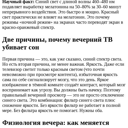
Научный факт:
Синий свет с длиной волны 460–480 нм
подавляет выработку мелатонина на 50–80% за 30–60 минут
непрерывного воздействия. Это быстро и мощно. Красный
свет практически не влияет на мелатонин. Это почему
режимы «ночной режим» на экранах часто переводят экран в
красно-оранжевый спектр.
Две причины, почему вечерний ТВ
убивает сон
Первая причина — это, как уже сказано, синий спектр света.
Но есть вторая причина, не менее важная. Яркость. Даже если
телевизор светит только красным светом (что почти
невозможно при просмотре контента), избыточная яркость
сама по себе сигнализирует мозгу, что это день. Яркое
изображение в тёмной комнате создаёт контраст, который мозг
воспринимает как угрозу. Вы должны быть начеку. Поэтому
правильный вечерний просмотр — это не просто отключение
синего света. Это комбинация: фильтр синего света плюс
снижение яркости. Без яркости фильтр не работает в полной
мере. Без фильтра яркость не помогает. Нужны оба.
Физиология вечера: как меняется