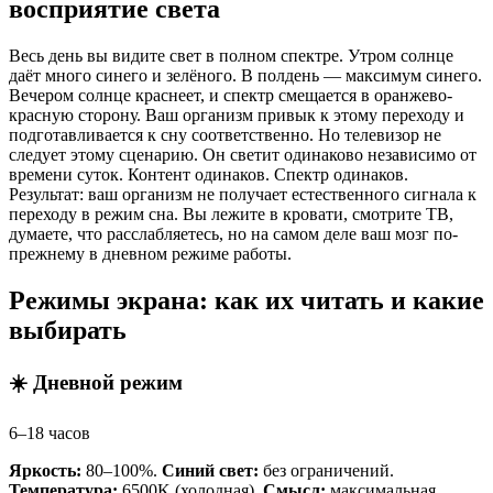
восприятие света
Весь день вы видите свет в полном спектре. Утром солнце
даёт много синего и зелёного. В полдень — максимум синего.
Вечером солнце краснеет, и спектр смещается в оранжево-
красную сторону. Ваш организм привык к этому переходу и
подготавливается к сну соответственно. Но телевизор не
следует этому сценарию. Он светит одинаково независимо от
времени суток. Контент одинаков. Спектр одинаков.
Результат: ваш организм не получает естественного сигнала к
переходу в режим сна. Вы лежите в кровати, смотрите ТВ,
думаете, что расслабляетесь, но на самом деле ваш мозг по-
прежнему в дневном режиме работы.
Режимы экрана: как их читать и какие
выбирать
☀️ Дневной режим
6–18 часов
Яркость:
80–100%.
Синий свет:
без ограничений.
Температура:
6500K (холодная).
Смысл:
максимальная