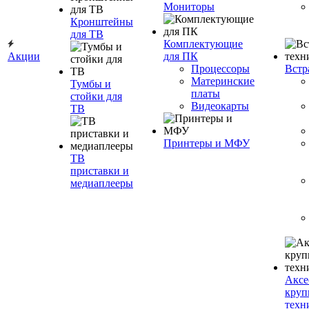
Мониторы
Кронштейны
для ТВ
Комплектующие
Акции
для ПК
Процессоры
Встр
Материнские
Тумбы и
платы
стойки для
Видеокарты
ТВ
Принтеры и МФУ
ТВ
приставки и
медиаплееры
Аксе
круп
техн